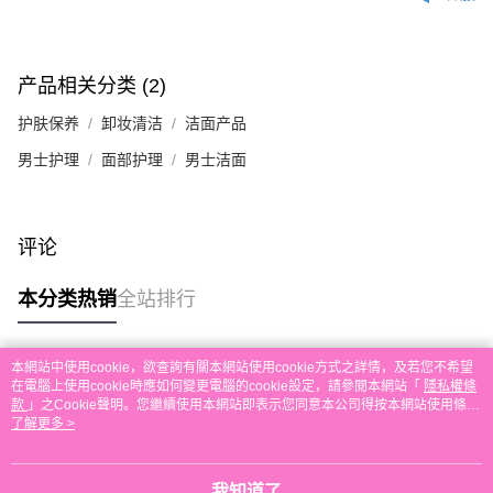
付款後順豐自助櫃取貨
每笔HK$30.00，满HK$580.00(含以上)免运费
付款後順豐站及營業點取貨
产品相关分类 (2)
每笔HK$30.00，满HK$580.00(含以上)免运费
护肤保养
卸妆清洁
洁面产品
本地配送
男士护理
面部护理
男士洁面
每笔HK$30.00，满HK$580.00(含以上)免运费
门市自取
评论
免运费
其他地区配送
查看运费
本分类热销
全站排行
本網站中使用cookie，欲查詢有關本網站使用cookie方式之詳情，及若您不希望
热门标签
在電腦上使用cookie時應如何變更電腦的cookie設定，請參閱本網站「
隱私權條
款
」之Cookie聲明。您繼續使用本網站即表示您同意本公司得按本網站使用條款
之Cookie聲明使用cookie。
了解更多 >
热销排行
最新商品
人气推荐
我知道了