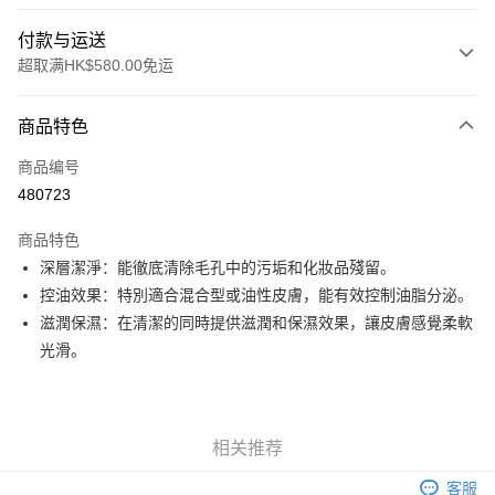
付款与运送
超取满HK$580.00免运
付款方式
商品特色
信用卡
商品编号
Apple Pay
480723
Google Pay
商品特色
AlipayHK
深層潔淨：能徹底清除毛孔中的污垢和化妝品殘留。
控油效果：特別適合混合型或油性皮膚，能有效控制油脂分泌。
PayMe
滋潤保濕：在清潔的同時提供滋潤和保濕效果，讓皮膚感覺柔軟
WeChat Pay
光滑。
其他转移资金的方式
相关说明
銀行匯款 請將存款存到以下銀行帳戶，並於存款單據寫上訂單編號後電郵至
相关推荐
eshop@colourmix-cosmetics.com** **我們不會處理沒有提供存款單據的訂
运送方式
單。 如果訂購後七個工作天內我們未能收到有關存款，有關訂單將被取消。
客服