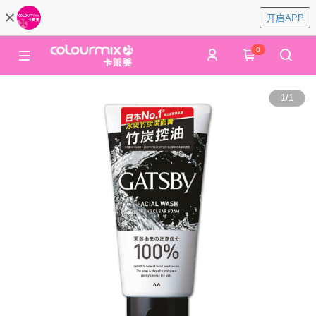
开启APP
0
1
/
1