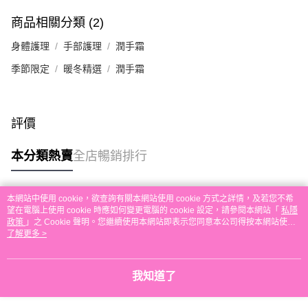
付款後順豐站及營業點取貨
商品相關分類 (2)
每筆HK$30.00，滿HK$580.00或以上免運費
身體護理
手部護理
潤手霜
本地配送
季節限定
暖冬精選
潤手霜
每筆HK$30.00，滿HK$580.00或以上免運費
門市自取
評價
免運費
其他地區配送
運費表
本分類熱賣
全店暢銷排行
本網站中使用 cookie，欲查詢有關本網站使用 cookie 方式之詳情，及若您不希
熱門標籤
望在電腦上使用 cookie 時應如何變更電腦的 cookie 設定，請參閱本網站「
私隱
政策
」之 Cookie 聲明。您繼續使用本網站即表示您同意本公司得按本網站使用
條款之 Cookie 聲明使用 cookie。
了解更多 >
熱銷排行
最新商品
人氣推薦
我知道了