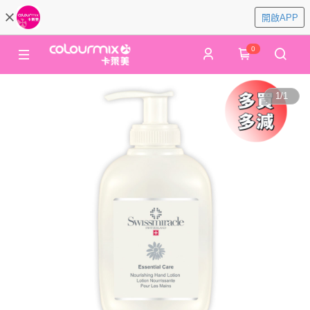
開啟APP
0
1
/
1