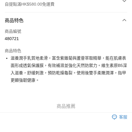
自提點滿HK$580.00免運費
付款方式
商品特色
信用卡
商品編號
Apple Pay
480721
Google Pay
商品特色
AlipayHK
滋養潤手乳質地柔滑，富含紫錐菊與蘆薈萃取精華，能在肌膚表
面形成透氣保護膜，有效補濕並強化天然防禦力。維生素原B5深
PayMe
入滋養，舒緩刺激，預防乾燥龜裂。使用後雙手柔嫩潤澤，指甲
WeChat Pay
更顯強韌健康。
其他轉帳方式
相關說明
銀行匯款 請將存款存到以下銀行帳戶，並於存款單據寫上訂單編號後電郵至
商品推薦
eshop@colourmix-cosmetics.com** **我們不會處理沒有提供存款單據的訂
送貨方式
單。 如果訂購後七個工作天內我們未能收到有關存款，有關訂單將被取消。
客服
付款後順豐自助櫃取貨
每筆HK$30.00，滿HK$580.00或以上免運費