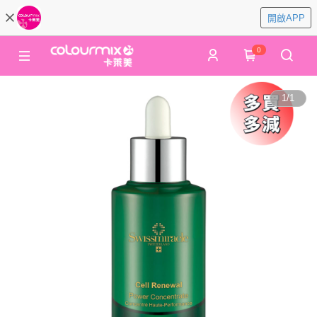
開啟APP
0
1
/
1