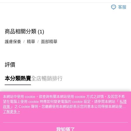
客服
付款後順豐站及營業點取貨
每筆HK$30.00，滿HK$580.00或以上免運費
本地配送
商品相關分類 (1)
每筆HK$30.00，滿HK$580.00或以上免運費
護膚保養
精華
面部精華
門市自取
免運費
其他地區配送
運費表
評價
本分類熱賣
全店暢銷排行
本網站中使用 cookie，欲查詢有關本網站使用 cookie 方式之詳情，及若您不希
熱門標籤
望在電腦上使用 cookie 時應如何變更電腦的 cookie 設定，請參閱本網站「
私隱
政策
」之 Cookie 聲明。您繼續使用本網站即表示您同意本公司得按本網站使用
條款之 Cookie 聲明使用 cookie。
了解更多 >
熱銷排行
最新商品
人氣推薦
我知道了