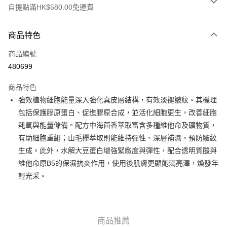
自提點滿HK$580.00免運費
付款方式
商品特色
信用卡
商品編號
Apple Pay
480699
Google Pay
商品特色
AlipayHK
強效植物細胞能量深入強化真皮層結構，有效淡褪皺紋。其機理
包括保護膠原蛋白、促進膠原合成，並活化細胞更生，改善細胞
PayMe
耗氧與能量儲備。配方中海茴香萃取富含多種維他命及礦物質，
WeChat Pay
有助細胞重組；山毛櫸萃取則能維持彈性、深層補濕，預防皺紋
生成。此外，水解大豆蛋白增強緊緻度與彈性，配合透明質酸與
其他轉帳方式
維他命原B5的保濕抗炎作用，使用後肌膚更顯飽滿亮澤，煥發年
相關說明
輕光采。
銀行匯款 請將存款存到以下銀行帳戶，並於存款單據寫上訂單編號後電郵至
eshop@colourmix-cosmetics.com** **我們不會處理沒有提供存款單據的訂
送貨方式
單。 如果訂購後七個工作天內我們未能收到有關存款，有關訂單將被取消。
付款後順豐自助櫃取貨
商品推薦
每筆HK$30.00，滿HK$580.00或以上免運費