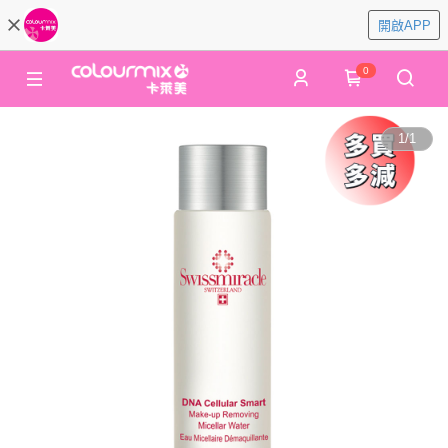
開啟APP
0
1
/
1