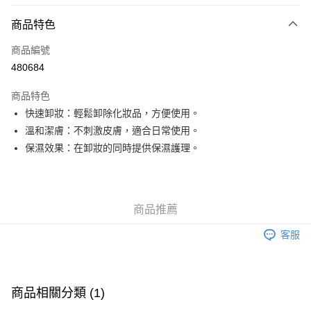
付款方式
商品特色
信用卡
商品編號
Apple Pay
480684
Google Pay
商品特色
AlipayHK
快速卸妝：輕鬆卸除化妝品，方便使用。
溫和潔膚：不刺激皮膚，適合日常使用。
PayMe
保濕效果：在卸妝的同時提供保濕護理。
WeChat Pay
其他轉帳方式
相關說明
商品推薦
銀行匯款 請將存款存到以下銀行帳戶，並於存款單據寫上訂單編號後電郵至
eshop@colourmix-cosmetics.com** **我們不會處理沒有提供存款單據的訂
客服
送貨方式
單。 如果訂購後七個工作天內我們未能收到有關存款，有關訂單將被取消。
付款後順豐自助櫃取貨
每筆HK$30.00，滿HK$580.00或以上免運費
商品相關分類 (1)
付款後順豐站及營業點取貨