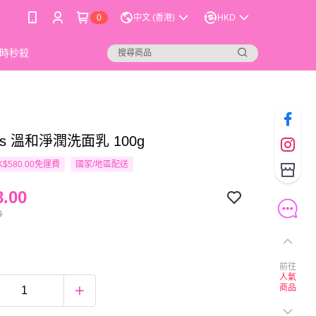
0
中文 (香港)
HKD
時秒殺
lus 溫和淨潤洗面乳 100g
$580.00免運費
國家/地區配送
.00
0
前往
人氣
商品