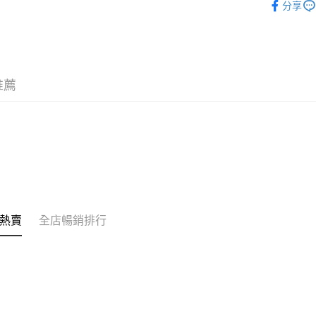
分享
的訂單。 
送貨方式
取消。
付款後順
每筆HK$3
付款後順
推薦
每筆HK$3
本地配送
每筆HK$3
門市自取
免運費
其他地區
熱賣
全店暢銷排行