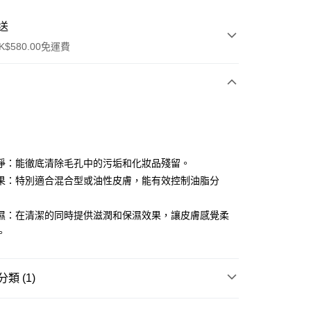
送
$580.00免運費
y
淨：能徹底清除毛孔中的污垢和化妝品殘留。
果：特別適合混合型或油性皮膚，能有效控制油脂分
濕：在清潔的同時提供滋潤和保濕效果，讓皮膚感覺柔
。
ay
方式
類 (1)
請將存款存到以下銀行帳戶，並於存款單據寫上訂單編號後電郵
colourmix-cosmetics.com** **我們不會處理沒有提供存款單據
卸妝清潔
潔面產品