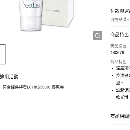
付款與運
自提點滿HK
付款方式
商品特色
信用卡
商品編號
480676
Apple Pay
商品特色
Google Pa
深層潔
控油效
適用活動
AlipayHK
泌。
符合條件將發送 HK$30.00 優惠券
PayMe
滋潤保
軟光滑
WeChat P
其他轉帳
商品相關分
相關說明
銀行匯款 
護膚保養
至eshop@