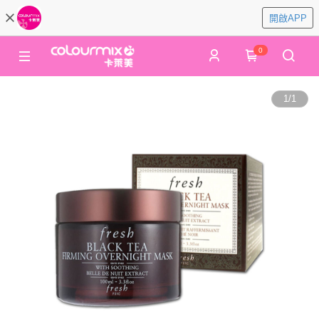
開啟APP
0
1
/
1