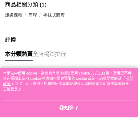
商品相關分類 (1)
本地配送
每筆HK$30.00，滿HK$580.00或以上免運費
護膚保養
面膜
塗抹式面膜
門市自取
免運費
評價
其他地區配送
運費表
本分類熱賣
全店暢銷排行
本網站中使用 cookie，欲查詢有關本網站使用 cookie 方式之詳情，及若您不希
熱門標籤
望在電腦上使用 cookie 時應如何變更電腦的 cookie 設定，請參閱本網站「
私隱
政策
」之 Cookie 聲明。您繼續使用本網站即表示您同意本公司得按本網站使用
條款之 Cookie 聲明使用 cookie。
了解更多 >
熱銷排行
最新商品
人氣推薦
我知道了