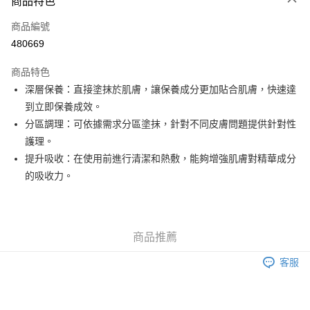
商品特色
信用卡
商品編號
Apple Pay
480669
Google Pay
商品特色
AlipayHK
深層保養：直接塗抹於肌膚，讓保養成分更加貼合肌膚，快速達
到立即保養成效。
PayMe
分區調理：可依據需求分區塗抹，針對不同皮膚問題提供針對性
WeChat Pay
護理。
提升吸收：在使用前進行清潔和熱敷，能夠增強肌膚對精華成分
其他轉帳方式
的吸收力。
相關說明
銀行匯款 請將存款存到以下銀行帳戶，並於存款單據寫上訂單編號後電郵至
eshop@colourmix-cosmetics.com** **我們不會處理沒有提供存款單據的訂
送貨方式
單。 如果訂購後七個工作天內我們未能收到有關存款，有關訂單將被取消。
付款後順豐自助櫃取貨
商品推薦
每筆HK$30.00，滿HK$580.00或以上免運費
客服
付款後順豐站及營業點取貨
每筆HK$30.00，滿HK$580.00或以上免運費