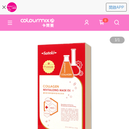
開啟APP
0
1
/
1