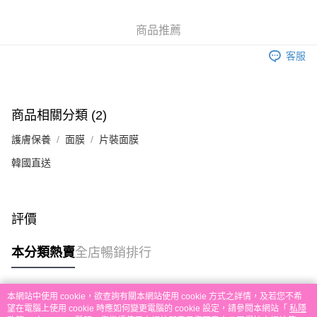
銀行匯款 請將存款存到以下銀行帳戶，並於存款單據寫上訂單編號後電郵至
eshop@colourmix-cosmetics.com** **我們不會處理沒有提供存款單據的訂
送貨方式
商品推薦
單。 如果訂購後七個工作天內我們未能收到有關存款，有關訂單將被取消。
付款後順豐自助櫃取貨
客服
每筆HK$30.00，滿HK$580.00或以上免運費
付款後順豐站及營業點取貨
每筆HK$30.00，滿HK$580.00或以上免運費
商品相關分類 (2)
本地配送
護膚保養
面膜
片裝面膜
每筆HK$30.00，滿HK$580.00或以上免運費
韓國直送
門市自取
免運費
評價
其他地區配送
運費表
本分類熱賣
全店暢銷排行
本網站中使用 cookie，欲查詢有關本網站使用 cookie 方式之詳情，及若您不希
熱門標籤
望在電腦上使用 cookie 時應如何變更電腦的 cookie 設定，請參閱本網站「
私隱