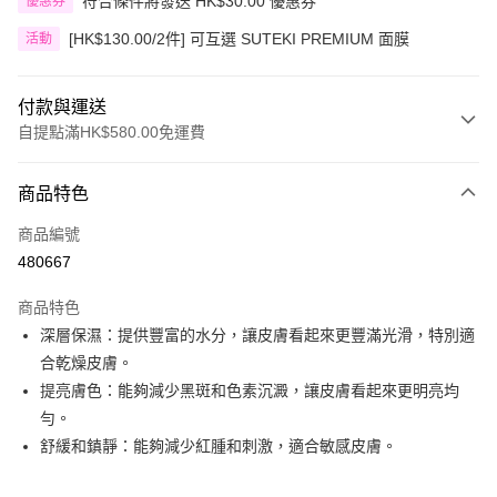
符合條件將發送 HK$30.00 優惠券
優惠券
[HK$130.00/2件] 可互選 SUTEKI PREMIUM 面膜
活動
付款與運送
自提點滿HK$580.00免運費
付款方式
商品特色
信用卡
商品編號
Apple Pay
480667
Google Pay
商品特色
AlipayHK
深層保濕：提供豐富的水分，讓皮膚看起來更豐滿光滑，特別適
合乾燥皮膚。
PayMe
提亮膚色：能夠減少黑斑和色素沉澱，讓皮膚看起來更明亮均
WeChat Pay
勻。
舒緩和鎮靜：能夠減少紅腫和刺激，適合敏感皮膚。
其他轉帳方式
相關說明