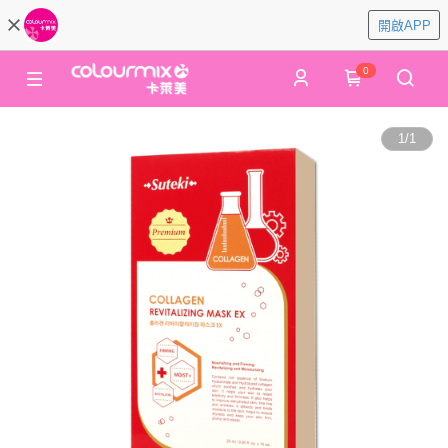
開啟APP
0
1
/
1