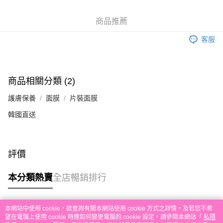
銀行匯款 請將存款存到以下銀行帳戶，並於存款單據寫上訂單編號後電郵至
eshop@colourmix-cosmetics.com** **我們不會處理沒有提供存款單據的訂
送貨方式
商品推薦
單。 如果訂購後七個工作天內我們未能收到有關存款，有關訂單將被取消。
付款後順豐自助櫃取貨
客服
每筆HK$30.00，滿HK$580.00或以上免運費
付款後順豐站及營業點取貨
每筆HK$30.00，滿HK$580.00或以上免運費
商品相關分類 (2)
本地配送
護膚保養
面膜
片裝面膜
每筆HK$30.00，滿HK$580.00或以上免運費
韓國直送
門市自取
免運費
評價
其他地區配送
運費表
本分類熱賣
全店暢銷排行
本網站中使用 cookie，欲查詢有關本網站使用 cookie 方式之詳情，及若您不希
熱門標籤
望在電腦上使用 cookie 時應如何變更電腦的 cookie 設定，請參閱本網站「
私隱