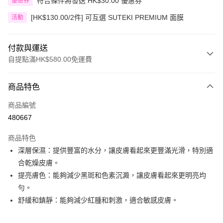
符合條件將發送 HK$30.00 優惠券
優惠券
[HK$130.00/2件] 可互選 SUTEKI PREMIUM 面膜
活動
付款與運送
自提點滿HK$580.00免運費
付款方式
商品特色
信用卡
商品編號
Apple Pay
480667
Google Pay
商品特色
AlipayHK
深層保濕：提供豐富的水分，讓皮膚看起來更豐滿光滑，特別適
合乾燥皮膚。
PayMe
提亮膚色：能夠減少黑斑和色素沉澱，讓皮膚看起來更明亮均
WeChat Pay
勻。
舒緩和鎮靜：能夠減少紅腫和刺激，適合敏感皮膚。
其他轉帳方式
相關說明