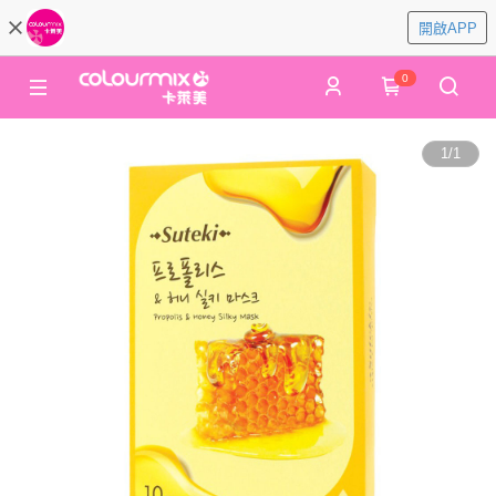
開啟APP
0
1
/
1