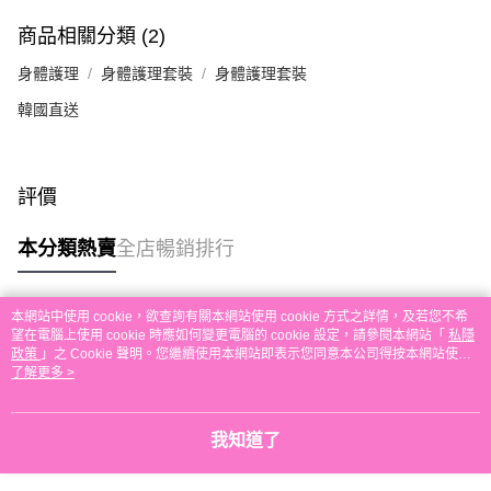
付款後順豐站及營業點取貨
商品相關分類 (2)
每筆HK$30.00，滿HK$580.00或以上免運費
身體護理
身體護理套裝
身體護理套裝
本地配送
韓國直送
每筆HK$30.00，滿HK$580.00或以上免運費
門市自取
評價
免運費
其他地區配送
運費表
本分類熱賣
全店暢銷排行
本網站中使用 cookie，欲查詢有關本網站使用 cookie 方式之詳情，及若您不希
熱門標籤
望在電腦上使用 cookie 時應如何變更電腦的 cookie 設定，請參閱本網站「
私隱
政策
」之 Cookie 聲明。您繼續使用本網站即表示您同意本公司得按本網站使用
條款之 Cookie 聲明使用 cookie。
了解更多 >
熱銷排行
最新商品
人氣推薦
我知道了