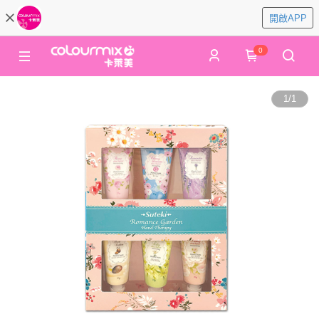
開啟APP
0
1
/
1