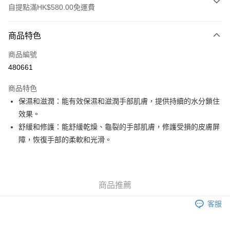
自提點滿HK$580.00免運費
付款方式
商品特色
信用卡
商品編號
Apple Pay
480661
Google Pay
商品特色
AlipayHK
保濕和滋潤：能有效保濕和滋潤手部肌膚，提供持續的水分鎖住
效果。
PayMe
舒緩和修護：能舒緩乾燥、龜裂的手部肌膚，修護受損的皮膚屏
WeChat Pay
障，恢復手部的柔軟和光滑。
其他轉帳方式
相關說明
銀行匯款 請將存款存到以下銀行帳戶，並於存款單據寫上訂單編號後電郵至
商品推薦
eshop@colourmix-cosmetics.com** **我們不會處理沒有提供存款單據的訂
送貨方式
單。 如果訂購後七個工作天內我們未能收到有關存款，有關訂單將被取消。
客服
付款後順豐自助櫃取貨
每筆HK$30.00，滿HK$580.00或以上免運費