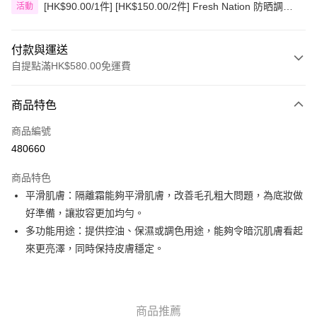
[HK$90.00/1件] [HK$150.00/2件] Fresh Nation 防晒調色
活動
粒子底霜(可互選)
付款與運送
自提點滿HK$580.00免運費
付款方式
商品特色
信用卡
商品編號
Apple Pay
480660
Google Pay
商品特色
AlipayHK
平滑肌膚：隔離霜能夠平滑肌膚，改善毛孔粗大問題，為底妝做
好準備，讓妝容更加均勻。
PayMe
多功能用途：提供控油、保濕或調色用途，能夠令暗沉肌膚看起
WeChat Pay
來更亮澤，同時保持皮膚穩定。
其他轉帳方式
相關說明
銀行匯款 請將存款存到以下銀行帳戶，並於存款單據寫上訂單編號後電郵至
商品推薦
eshop@colourmix-cosmetics.com** **我們不會處理沒有提供存款單據的訂