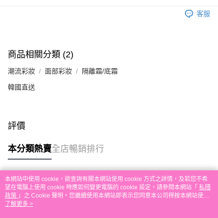
送貨方式
單。 如果訂購後七個工作天內我們未能收到有關存款，有關訂單將被取消。
客服
付款後順豐自助櫃取貨
每筆HK$30.00，滿HK$580.00或以上免運費
付款後順豐站及營業點取貨
商品相關分類 (2)
每筆HK$30.00，滿HK$580.00或以上免運費
潮流彩妝
面部彩妝
隔離霜/底霜
本地配送
韓國直送
每筆HK$30.00，滿HK$580.00或以上免運費
門市自取
評價
免運費
其他地區配送
運費表
本分類熱賣
全店暢銷排行
本網站中使用 cookie，欲查詢有關本網站使用 cookie 方式之詳情，及若您不希
熱門標籤
望在電腦上使用 cookie 時應如何變更電腦的 cookie 設定，請參閱本網站「
私隱
政策
」之 Cookie 聲明。您繼續使用本網站即表示您同意本公司得按本網站使用
條款之 Cookie 聲明使用 cookie。
了解更多 >
熱銷排行
最新商品
人氣推薦