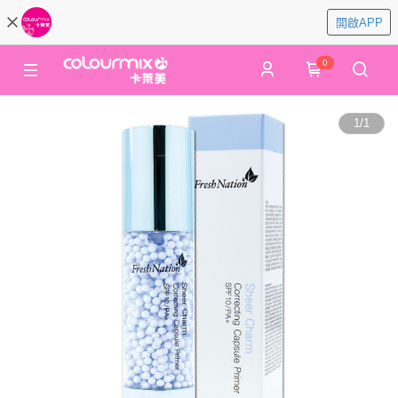
開啟APP
0
1
/
1