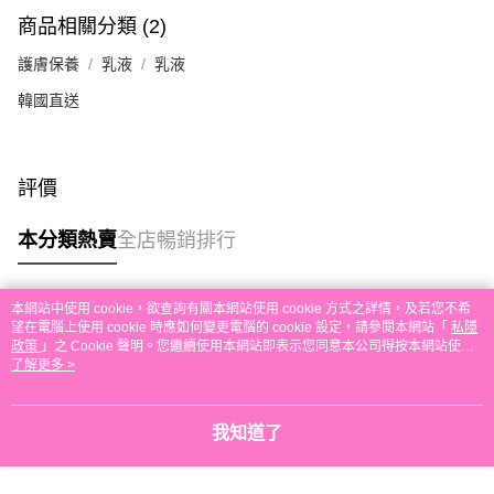
每筆HK$30.00，滿HK$580.00或以上免運費
商品相關分類 (2)
本地配送
護膚保養
乳液
乳液
每筆HK$30.00，滿HK$580.00或以上免運費
韓國直送
門市自取
免運費
評價
其他地區配送
運費表
本分類熱賣
全店暢銷排行
本網站中使用 cookie，欲查詢有關本網站使用 cookie 方式之詳情，及若您不希
熱門標籤
望在電腦上使用 cookie 時應如何變更電腦的 cookie 設定，請參閱本網站「
私隱
政策
」之 Cookie 聲明。您繼續使用本網站即表示您同意本公司得按本網站使用
條款之 Cookie 聲明使用 cookie。
了解更多 >
熱銷排行
最新商品
人氣推薦
我知道了