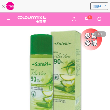
開啟APP
0
1
/
1