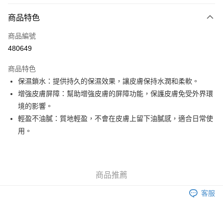
付款方式
商品特色
信用卡
商品編號
Apple Pay
480649
Google Pay
商品特色
AlipayHK
保濕鎖水：提供持久的保濕效果，讓皮膚保持水潤和柔軟。
增強皮膚屏障：幫助增強皮膚的屏障功能，保護皮膚免受外界環
PayMe
境的影響。
WeChat Pay
輕盈不油膩：質地輕盈，不會在皮膚上留下油膩感，適合日常使
用。
其他轉帳方式
相關說明
銀行匯款 請將存款存到以下銀行帳戶，並於存款單據寫上訂單編號後電郵至
eshop@colourmix-cosmetics.com** **我們不會處理沒有提供存款單據的訂
送貨方式
商品推薦
單。 如果訂購後七個工作天內我們未能收到有關存款，有關訂單將被取消。
付款後順豐自助櫃取貨
客服
每筆HK$30.00，滿HK$580.00或以上免運費
付款後順豐站及營業點取貨