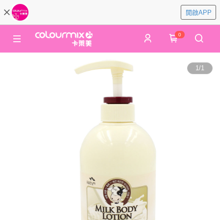
開啟APP
0
1
/
1