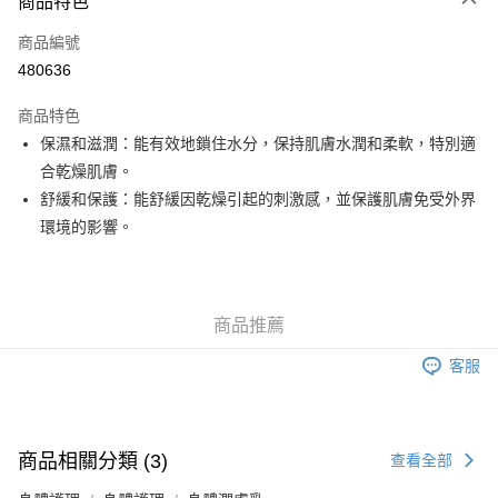
商品特色
信用卡
商品編號
Apple Pay
480636
Google Pay
商品特色
AlipayHK
保濕和滋潤：能有效地鎖住水分，保持肌膚水潤和柔軟，特別適
合乾燥肌膚。
PayMe
舒緩和保護：能舒緩因乾燥引起的刺激感，並保護肌膚免受外界
WeChat Pay
環境的影響。
其他轉帳方式
相關說明
銀行匯款 請將存款存到以下銀行帳戶，並於存款單據寫上訂單編號後電郵至
商品推薦
eshop@colourmix-cosmetics.com** **我們不會處理沒有提供存款單據的訂
送貨方式
單。 如果訂購後七個工作天內我們未能收到有關存款，有關訂單將被取消。
客服
付款後順豐自助櫃取貨
每筆HK$30.00，滿HK$580.00或以上免運費
付款後順豐站及營業點取貨
商品相關分類 (3)
查看全部
每筆HK$30.00，滿HK$580.00或以上免運費