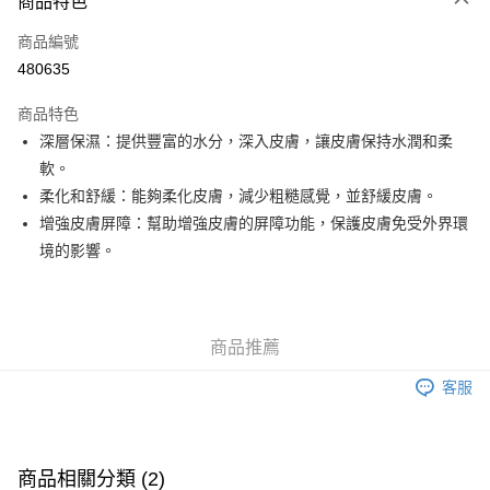
商品特色
信用卡
商品編號
Apple Pay
480635
Google Pay
商品特色
AlipayHK
深層保濕：提供豐富的水分，深入皮膚，讓皮膚保持水潤和柔
軟。
PayMe
柔化和舒緩：能夠柔化皮膚，減少粗糙感覺，並舒緩皮膚。
WeChat Pay
增強皮膚屏障：幫助增強皮膚的屏障功能，保護皮膚免受外界環
境的影響。
其他轉帳方式
相關說明
銀行匯款 請將存款存到以下銀行帳戶，並於存款單據寫上訂單編號後電郵至
eshop@colourmix-cosmetics.com** **我們不會處理沒有提供存款單據的訂
送貨方式
商品推薦
單。 如果訂購後七個工作天內我們未能收到有關存款，有關訂單將被取消。
付款後順豐自助櫃取貨
客服
每筆HK$30.00，滿HK$580.00或以上免運費
付款後順豐站及營業點取貨
每筆HK$30.00，滿HK$580.00或以上免運費
商品相關分類 (2)