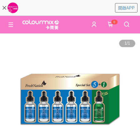
開啟APP
0
1
/
1