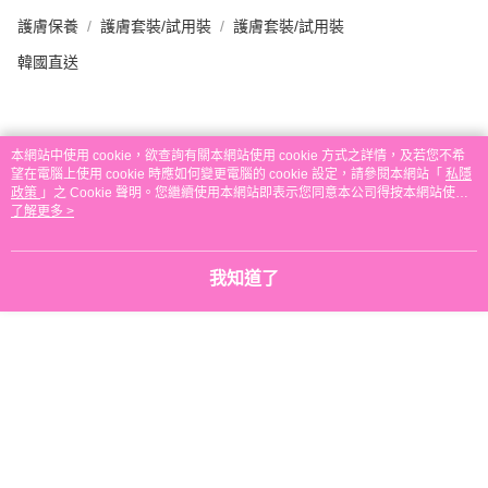
本地配送
護膚保養
護膚套裝/試用裝
護膚套裝/試用裝
每筆HK$30.00，滿HK$580.00或以上免運費
韓國直送
門市自取
免運費
評價
本網站中使用 cookie，欲查詢有關本網站使用 cookie 方式之詳情，及若您不希
其他地區配送
運費表
望在電腦上使用 cookie 時應如何變更電腦的 cookie 設定，請參閱本網站「
私隱
政策
」之 Cookie 聲明。您繼續使用本網站即表示您同意本公司得按本網站使用
本分類熱賣
全店暢銷排行
條款之 Cookie 聲明使用 cookie。
了解更多 >
我知道了
熱門標籤
熱銷排行
最新商品
人氣推薦