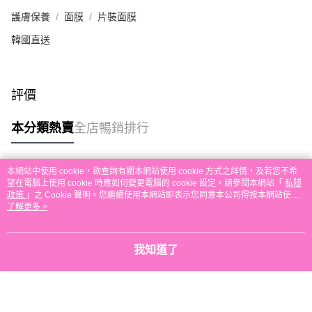
本地配送
護膚保養
面膜
片裝面膜
每筆HK$30.00，滿HK$580.00或以上免運費
韓國直送
門市自取
免運費
評價
其他地區配送
運費表
本分類熱賣
全店暢銷排行
本網站中使用 cookie，欲查詢有關本網站使用 cookie 方式之詳情，及若您不希
熱門標籤
望在電腦上使用 cookie 時應如何變更電腦的 cookie 設定，請參閱本網站「
私隱
政策
」之 Cookie 聲明。您繼續使用本網站即表示您同意本公司得按本網站使用
條款之 Cookie 聲明使用 cookie。
了解更多 >
熱銷排行
最新商品
人氣推薦
我知道了