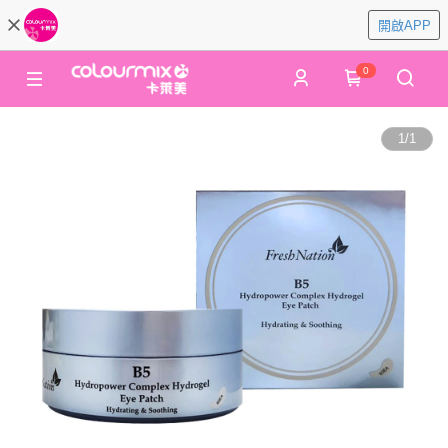
開啟APP
0
1
/
1