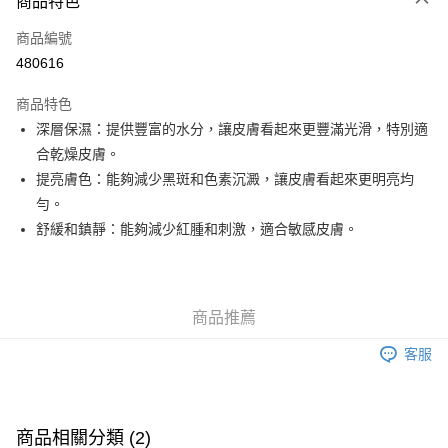
商品特色
信用卡
商品編號
Apple Pay
480616
Google Pay
商品特色
AlipayHK
深層保濕：提供豐富的水分，讓皮膚看起來更豐滿光滑，特別適
合乾燥皮膚。
PayMe
提亮膚色：能夠減少黑斑和色素沉澱，讓皮膚看起來更明亮均
WeChat Pay
勻。
舒緩和鎮靜：能夠減少紅腫和刺激，適合敏感皮膚。
其他轉帳方式
相關說明
銀行匯款 請將存款存到以下銀行帳戶，並於存款單據寫上訂單編號後電郵至
eshop@colourmix-cosmetics.com** **我們不會處理沒有提供存款單據的訂
送貨方式
商品推薦
單。 如果訂購後七個工作天內我們未能收到有關存款，有關訂單將被取消。
付款後順豐自助櫃取貨
客服
每筆HK$30.00，滿HK$580.00或以上免運費
付款後順豐站及營業點取貨
每筆HK$30.00，滿HK$580.00或以上免運費
商品相關分類 (2)