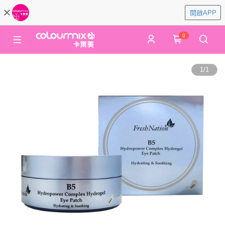
開啟APP
0
1
/
1