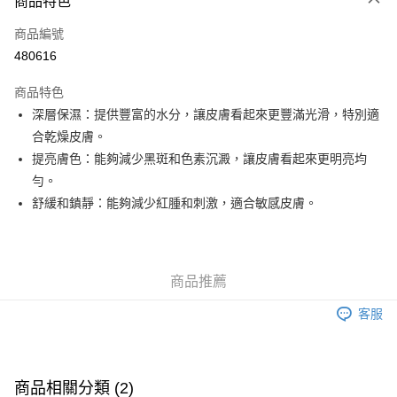
商品特色
信用卡
商品編號
Apple Pay
480616
Google Pay
商品特色
AlipayHK
深層保濕：提供豐富的水分，讓皮膚看起來更豐滿光滑，特別適
合乾燥皮膚。
PayMe
提亮膚色：能夠減少黑斑和色素沉澱，讓皮膚看起來更明亮均
WeChat Pay
勻。
舒緩和鎮靜：能夠減少紅腫和刺激，適合敏感皮膚。
其他轉帳方式
相關說明
銀行匯款 請將存款存到以下銀行帳戶，並於存款單據寫上訂單編號後電郵至
eshop@colourmix-cosmetics.com** **我們不會處理沒有提供存款單據的訂
送貨方式
商品推薦
單。 如果訂購後七個工作天內我們未能收到有關存款，有關訂單將被取消。
付款後順豐自助櫃取貨
客服
每筆HK$30.00，滿HK$580.00或以上免運費
付款後順豐站及營業點取貨
每筆HK$30.00，滿HK$580.00或以上免運費
商品相關分類 (2)