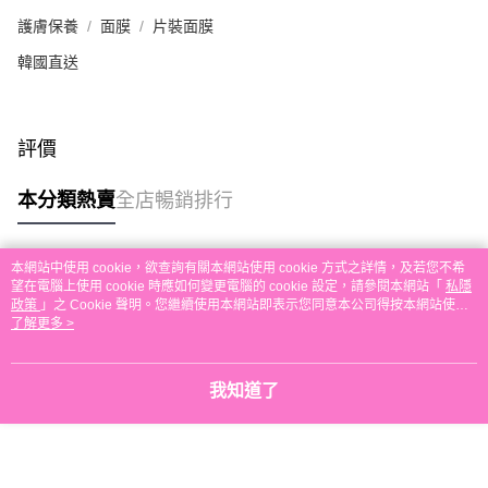
本地配送
護膚保養
面膜
片裝面膜
每筆HK$30.00，滿HK$580.00或以上免運費
韓國直送
門市自取
免運費
評價
其他地區配送
運費表
本分類熱賣
全店暢銷排行
本網站中使用 cookie，欲查詢有關本網站使用 cookie 方式之詳情，及若您不希
熱門標籤
望在電腦上使用 cookie 時應如何變更電腦的 cookie 設定，請參閱本網站「
私隱
政策
」之 Cookie 聲明。您繼續使用本網站即表示您同意本公司得按本網站使用
條款之 Cookie 聲明使用 cookie。
了解更多 >
熱銷排行
最新商品
人氣推薦
我知道了