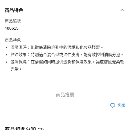
付款方式
商品特色
信用卡
商品編號
Apple Pay
480615
Google Pay
商品特色
AlipayHK
深層潔淨：能徹底清除毛孔中的污垢和化妝品殘留。
控油效果：特別適合混合型或油性皮膚，能有效控制油脂分泌。
PayMe
滋潤保濕：在清潔的同時提供滋潤和保濕效果，讓皮膚感覺柔軟
WeChat Pay
光滑。
其他轉帳方式
相關說明
銀行匯款 請將存款存到以下銀行帳戶，並於存款單據寫上訂單編號後電郵至
商品推薦
eshop@colourmix-cosmetics.com** **我們不會處理沒有提供存款單據的訂
送貨方式
單。 如果訂購後七個工作天內我們未能收到有關存款，有關訂單將被取消。
客服
付款後順豐自助櫃取貨
每筆HK$30.00，滿HK$580.00或以上免運費
付款後順豐站及營業點取貨
商品相關分類 (2)