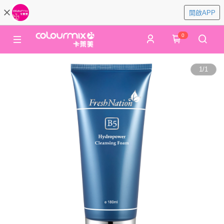
開啟APP
0
1
/
1