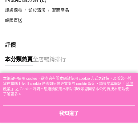
每筆HK$30.00，滿HK$580.00或以上免運費
護膚保養
卸妝清潔
潔面產品
本地配送
韓國直送
每筆HK$30.00，滿HK$580.00或以上免運費
門市自取
評價
免運費
其他地區配送
運費表
本分類熱賣
全店暢銷排行
本網站中使用 cookie，欲查詢有關本網站使用 cookie 方式之詳情，及若您不希
熱門標籤
望在電腦上使用 cookie 時應如何變更電腦的 cookie 設定，請參閱本網站「
私隱
政策
」之 Cookie 聲明。您繼續使用本網站即表示您同意本公司得按本網站使用
條款之 Cookie 聲明使用 cookie。
了解更多 >
熱銷排行
最新商品
人氣推薦
我知道了