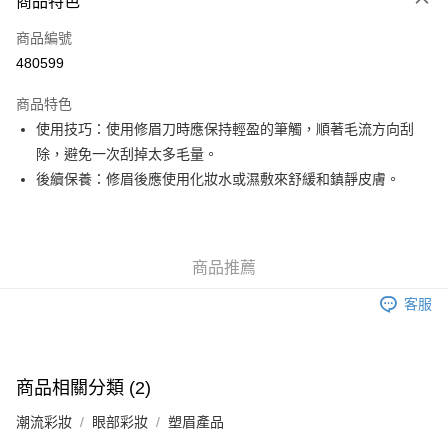
商品特色
信用卡
商品編號
Apple Pay
480599
Google Pay
商品特色
AlipayHK
使用技巧：使用修眉刀時應保持輕盈的筆觸，順著毛流方向刮
除，避免一次刮掉太多毛量。
PayMe
後續保養：修眉後應使用化妝水或濕敷來舒緩和鎮靜皮膚。
WeChat Pay
其他轉帳方式
相關說明
商品推薦
銀行匯款 請將存款存到以下銀行帳戶，並於存款單據寫上訂單編號後電郵至
eshop@colourmix-cosmetics.com** **我們不會處理沒有提供存款單據的訂
客服
送貨方式
單。 如果訂購後七個工作天內我們未能收到有關存款，有關訂單將被取消。
付款後順豐自助櫃取貨
每筆HK$30.00，滿HK$580.00或以上免運費
商品相關分類 (2)
付款後順豐站及營業點取貨
潮流彩妝
眼部彩妝
塑眉產品
每筆HK$30.00，滿HK$580.00或以上免運費