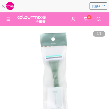
開啟APP
0
1
/
1