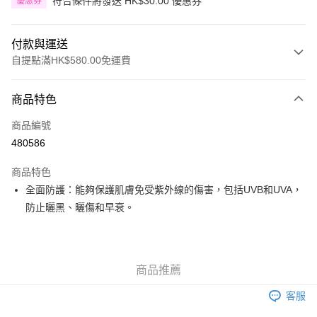
符合條件將發送 HK$30.00 優惠券
優惠券
付款與運送
自提點滿HK$580.00免運費
付款方式
商品特色
信用卡
商品編號
Apple Pay
480586
Google Pay
商品特色
AlipayHK
全面防護：能夠保護肌膚免受紫外線的傷害，包括UVB和UVA，
防止曬黑、曬傷和早衰。
PayMe
WeChat Pay
其他轉帳方式
商品推薦
相關說明
客服
銀行匯款 請將存款存到以下銀行帳戶，並於存款單據寫上訂單編號後電郵至
eshop@colourmix-cosmetics.com** **我們不會處理沒有提供存款單據的訂