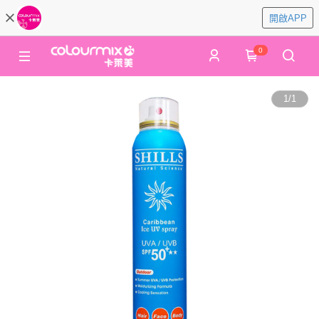
開啟APP
0
1
/
1