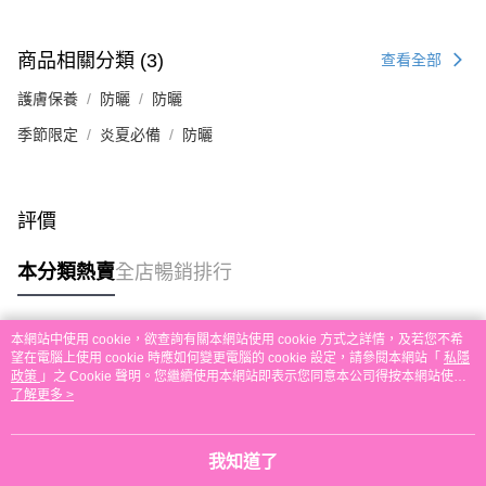
送貨方式
單。 如果訂購後七個工作天內我們未能收到有關存款，有關訂單將被取消。
付款後順豐自助櫃取貨
商品相關分類 (3)
查看全部
每筆HK$30.00，滿HK$580.00或以上免運費
護膚保養
防曬
防曬
付款後順豐站及營業點取貨
每筆HK$30.00，滿HK$580.00或以上免運費
季節限定
炎夏必備
防曬
本地配送
每筆HK$30.00，滿HK$580.00或以上免運費
評價
門市自取
本分類熱賣
全店暢銷排行
免運費
其他地區配送
運費表
本網站中使用 cookie，欲查詢有關本網站使用 cookie 方式之詳情，及若您不希
熱門標籤
望在電腦上使用 cookie 時應如何變更電腦的 cookie 設定，請參閱本網站「
私隱
政策
」之 Cookie 聲明。您繼續使用本網站即表示您同意本公司得按本網站使用
條款之 Cookie 聲明使用 cookie。
了解更多 >
熱銷排行
最新商品
人氣推薦
我知道了