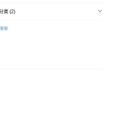
請將存款存到以下銀行帳戶，並於存款單據寫上訂單編號後電郵
类 (2)
colourmix-cosmetics.com** **我們不會處理沒有提供存款單據
如果訂購後七個工作天內我們未能收到有關存款，有關訂單將被
唇部彩妆
唇膏
客服
豐自助櫃取貨
0.00，满HK$580.00(含以上)免运费
豐站及營業點取貨
0.00，满HK$580.00(含以上)免运费
0.00，满HK$580.00(含以上)免运费
配送
查看运费