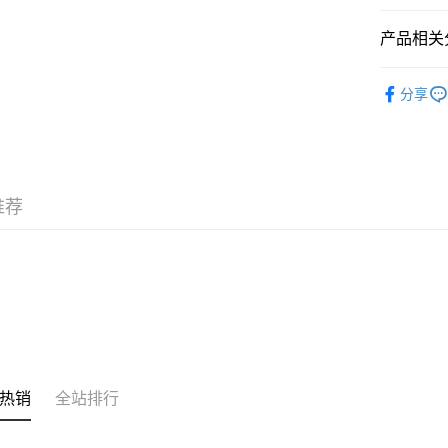
相关说明
銀行匯款 
产品相关分
至eshop@
的訂單。 
运送方式
潮流彩妆
取消。
分享
韩国直送
付款後順
每笔HK$3
付款後順
每笔HK$3
推荐
本地配送
每笔HK$3
门市自取
免运费
其他地区
热销
全站排行