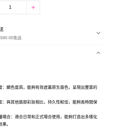
送
580.00免运
y
度：顯色度高，能夠有效遮蓋原生唇色，呈現出豐富的
佳：與其他唇部彩妝相比，持久性較佳，能夠長時間保
。
種場合：適合日常和正式場合使用，能夠打造出多樣化
ay
效果。
资金的方式