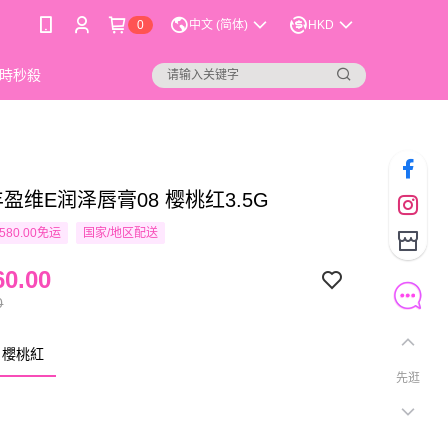
0
中文 (简体)
HKD
時秒殺
 丰盈维E润泽唇膏08 樱桃红3.5G
580.00免运
国家/地区配送
0.00
0
 櫻桃紅
先逛