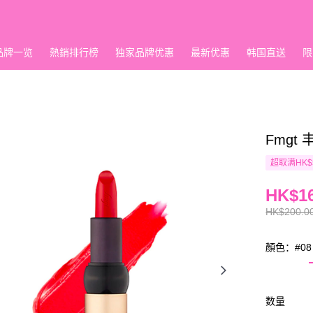
品牌一览
熱銷排行榜
独家品牌优惠
最新优惠
韩国直送
限
Fmgt
超取满HK$
HK$16
HK$200.0
顏色：#08
数量