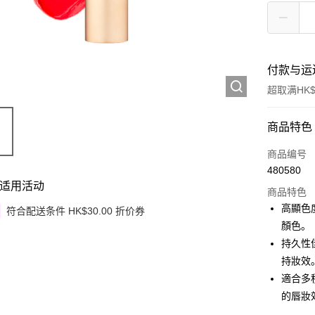
付款与运
超取满HK$
付款方式
商品特色
信用卡
商品编号
480580
Apple Pay
适用活动
商品特色
Google Pa
高顯色
符合配送条件 HK$30.00 折价券
顏色。
AlipayHK
持久性
PayMe
持妝效
適合多
WeChat P
的唇妝
其他转移