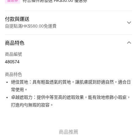
符合條件將發送 HK$30.00 優惠券
優惠券
付款與運送
自提點滿HK$580.00免運費
付款方式
商品特色
信用卡
商品編號
Apple Pay
480574
Google Pay
商品特色
AlipayHK
絕佳質地：具有輕盈透氣的質地，讓肌膚感到舒適自然，適合日
常使用。
PayMe
卓越遮瑕力：提供中等至高的遮瑕效果，能有效地修飾小瑕疵，
WeChat Pay
打造均勻無瑕的妝容。
其他轉帳方式
相關說明
銀行匯款 請將存款存到以下銀行帳戶，並於存款單據寫上訂單編號後電郵至
商品推薦
eshop@colourmix-cosmetics.com** **我們不會處理沒有提供存款單據的訂