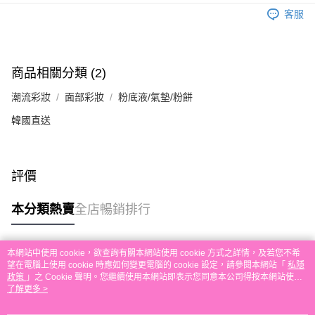
送貨方式
單。 如果訂購後七個工作天內我們未能收到有關存款，有關訂單將被取消。
客服
付款後順豐自助櫃取貨
每筆HK$30.00，滿HK$580.00或以上免運費
付款後順豐站及營業點取貨
商品相關分類 (2)
每筆HK$30.00，滿HK$580.00或以上免運費
潮流彩妝
面部彩妝
粉底液/氣墊/粉餅
本地配送
韓國直送
每筆HK$30.00，滿HK$580.00或以上免運費
門市自取
評價
免運費
其他地區配送
運費表
本分類熱賣
全店暢銷排行
本網站中使用 cookie，欲查詢有關本網站使用 cookie 方式之詳情，及若您不希
熱門標籤
望在電腦上使用 cookie 時應如何變更電腦的 cookie 設定，請參閱本網站「
私隱
政策
」之 Cookie 聲明。您繼續使用本網站即表示您同意本公司得按本網站使用
條款之 Cookie 聲明使用 cookie。
了解更多 >
熱銷排行
最新商品
人氣推薦