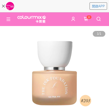
開啟APP
0
1
/
1