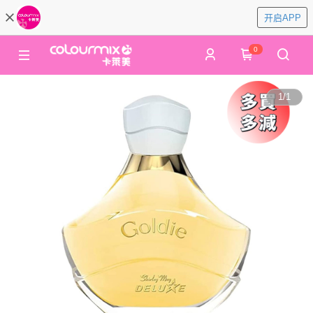
开启APP
0
1
/
1