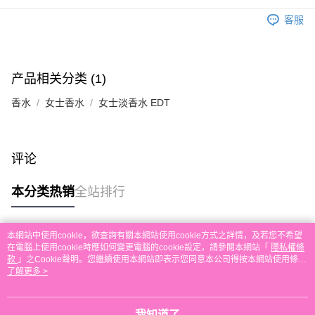
运送方式
單。 如果訂購後七個工作天內我們未能收到有關存款，有關訂單將被取消。
客服
付款後順豐自助櫃取貨
每笔HK$30.00，满HK$580.00(含以上)免运费
付款後順豐站及營業點取貨
产品相关分类 (1)
每笔HK$30.00，满HK$580.00(含以上)免运费
香水
女士香水
女士淡香水 EDT
本地配送
每笔HK$30.00，满HK$580.00(含以上)免运费
评论
门市自取
免运费
本分类热销
全站排行
本網站中使用cookie，欲查詢有關本網站使用cookie方式之詳情，及若您不希望
热门标签
在電腦上使用cookie時應如何變更電腦的cookie設定，請參閱本網站「
隱私權條
款
」之Cookie聲明。您繼續使用本網站即表示您同意本公司得按本網站使用條款
之Cookie聲明使用cookie。
了解更多 >
热销排行
最新商品
人气推荐
我知道了