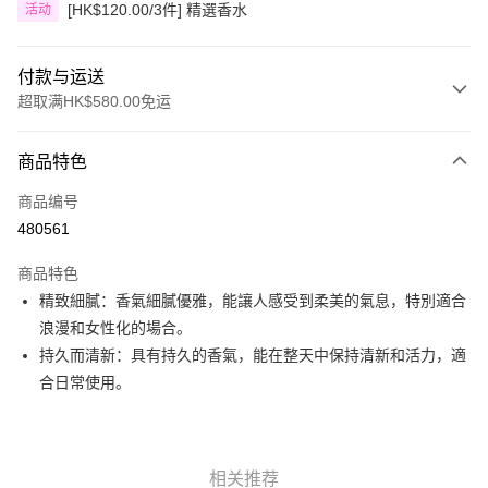
[HK$120.00/3件] 精選香水
活动
付款与运送
超取满HK$580.00免运
付款方式
商品特色
信用卡
商品编号
Apple Pay
480561
Google Pay
商品特色
AlipayHK
精致細膩：香氣細膩優雅，能讓人感受到柔美的氣息，特別適合
浪漫和女性化的場合。
PayMe
持久而清新：具有持久的香氣，能在整天中保持清新和活力，適
WeChat Pay
合日常使用。
其他转移资金的方式
相关说明
銀行匯款 請將存款存到以下銀行帳戶，並於存款單據寫上訂單編號後電郵至
相关推荐
eshop@colourmix-cosmetics.com** **我們不會處理沒有提供存款單據的訂