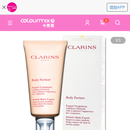
開啟APP
0
1
/
1