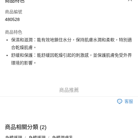
商品特色
信用卡
商品編號
Apple Pay
480528
Google Pay
商品特色
AlipayHK
保濕和滋潤：能有效地鎖住水分，保持肌膚水潤和柔軟，特別適
合乾燥肌膚。
PayMe
舒緩和保護：能舒緩因乾燥引起的刺激感，並保護肌膚免受外界
WeChat Pay
環境的影響。
其他轉帳方式
相關說明
銀行匯款 請將存款存到以下銀行帳戶，並於存款單據寫上訂單編號後電郵至
商品推薦
eshop@colourmix-cosmetics.com** **我們不會處理沒有提供存款單據的訂
送貨方式
單。 如果訂購後七個工作天內我們未能收到有關存款，有關訂單將被取消。
客服
付款後順豐自助櫃取貨
每筆HK$30.00，滿HK$580.00或以上免運費
付款後順豐站及營業點取貨
商品相關分類 (2)
每筆HK$30.00，滿HK$580.00或以上免運費
身體護理
身體護理
身體潤膚乳