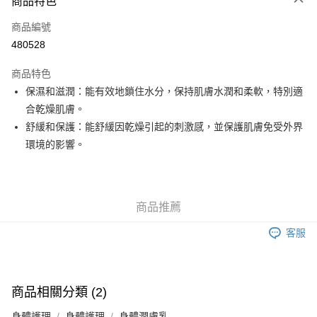
商品特色
信用卡
商品編號
Apple Pay
480528
Google Pay
商品特色
AlipayHK
保濕和滋潤：能有效地鎖住水分，保持肌膚水潤和柔軟，特別適
合乾燥肌膚。
PayMe
舒緩和保護：能舒緩因乾燥引起的刺激感，並保護肌膚免受外界
WeChat Pay
環境的影響。
其他轉帳方式
相關說明
銀行匯款 請將存款存到以下銀行帳戶，並於存款單據寫上訂單編號後電郵至
商品推薦
eshop@colourmix-cosmetics.com** **我們不會處理沒有提供存款單據的訂
送貨方式
單。 如果訂購後七個工作天內我們未能收到有關存款，有關訂單將被取消。
客服
付款後順豐自助櫃取貨
每筆HK$30.00，滿HK$580.00或以上免運費
付款後順豐站及營業點取貨
商品相關分類 (2)
每筆HK$30.00，滿HK$580.00或以上免運費
身體護理
身體護理
身體潤膚乳