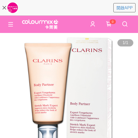
開啟APP
0
1
/
1