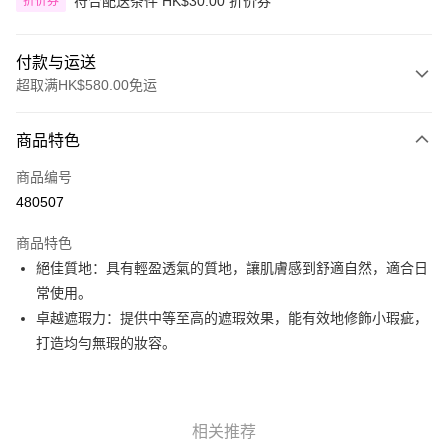
符合配送条件 HK$30.00 折价券
折价券
付款与运送
超取满HK$580.00免运
付款方式
商品特色
信用卡
商品编号
Apple Pay
480507
Google Pay
商品特色
AlipayHK
絕佳質地：具有輕盈透氣的質地，讓肌膚感到舒適自然，適合日
常使用。
PayMe
卓越遮瑕力：提供中等至高的遮瑕效果，能有效地修飾小瑕疵，
WeChat Pay
打造均勻無瑕的妝容。
其他转移资金的方式
相关说明
銀行匯款 請將存款存到以下銀行帳戶，並於存款單據寫上訂單編號後電郵至
相关推荐
eshop@colourmix-cosmetics.com** **我們不會處理沒有提供存款單據的訂