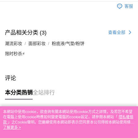
运送方式
單。 如果訂購後七個工作天內我們未能收到有關存款，有關訂單將被取消。
客服
付款後順豐自助櫃取貨
每笔HK$30.00，满HK$580.00(含以上)免运费
付款後順豐站及營業點取貨
产品相关分类 (3)
查看全部
每笔HK$30.00，满HK$580.00(含以上)免运费
潮流彩妆
面部彩妆
粉底液/气垫/粉饼
本地配送
限时秒杀⚡
每笔HK$30.00，满HK$580.00(含以上)免运费
门市自取
免运费
评论
其他地区配送
查看运费
本分类热销
全站排行
本網站中使用cookie，欲查詢有關本網站使用cookie方式之詳情，及若您不希望
热门标签
在電腦上使用cookie時應如何變更電腦的cookie設定，請參閱本網站「
隱私權條
款
」之Cookie聲明。您繼續使用本網站即表示您同意本公司得按本網站使用條款
之Cookie聲明使用cookie。
了解更多 >
热销排行
最新商品
人气推荐