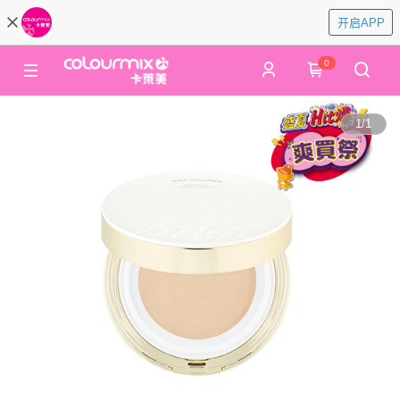
开启APP
0
1
/
1