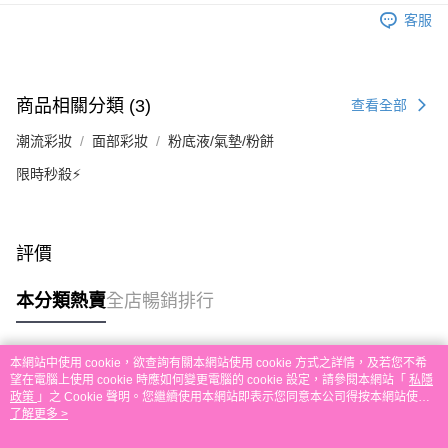
送貨方式
單。 如果訂購後七個工作天內我們未能收到有關存款，有關訂單將被取消。
客服
付款後順豐自助櫃取貨
每筆HK$30.00，滿HK$580.00或以上免運費
付款後順豐站及營業點取貨
商品相關分類 (3)
查看全部
每筆HK$30.00，滿HK$580.00或以上免運費
潮流彩妝
面部彩妝
粉底液/氣墊/粉餅
本地配送
限時秒殺⚡
每筆HK$30.00，滿HK$580.00或以上免運費
門市自取
免運費
評價
其他地區配送
運費表
本分類熱賣
全店暢銷排行
本網站中使用 cookie，欲查詢有關本網站使用 cookie 方式之詳情，及若您不希
熱門標籤
望在電腦上使用 cookie 時應如何變更電腦的 cookie 設定，請參閱本網站「
私隱
政策
」之 Cookie 聲明。您繼續使用本網站即表示您同意本公司得按本網站使用
條款之 Cookie 聲明使用 cookie。
了解更多 >
熱銷排行
最新商品
人氣推薦