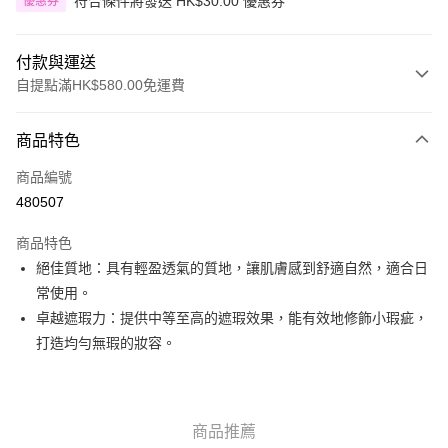
符合條件將發送 HK$30.00 優惠券
優惠券
付款與運送
自提點滿HK$580.00免運費
付款方式
商品特色
信用卡
商品編號
Apple Pay
480507
Google Pay
商品特色
AlipayHK
絕佳質地：具有輕盈透氣的質地，讓肌膚感到舒適自然，適合日
常使用。
PayMe
卓越遮瑕力：提供中等至高的遮瑕效果，能有效地修飾小瑕疵，
WeChat Pay
打造均勻無瑕的妝容。
其他轉帳方式
相關說明
銀行匯款 請將存款存到以下銀行帳戶，並於存款單據寫上訂單編號後電郵至
商品推薦
eshop@colourmix-cosmetics.com** **我們不會處理沒有提供存款單據的訂