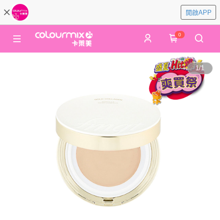
開啟APP
0
1
/
1