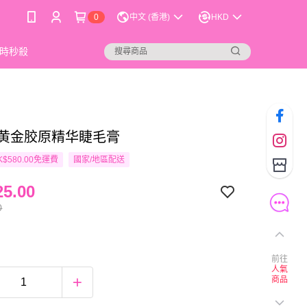
0
中文 (香港)
HKD
時秒殺
T 黄金胶原精华睫毛膏
$580.00免運費
國家/地區配送
5.00
0
前往
人氣
商品