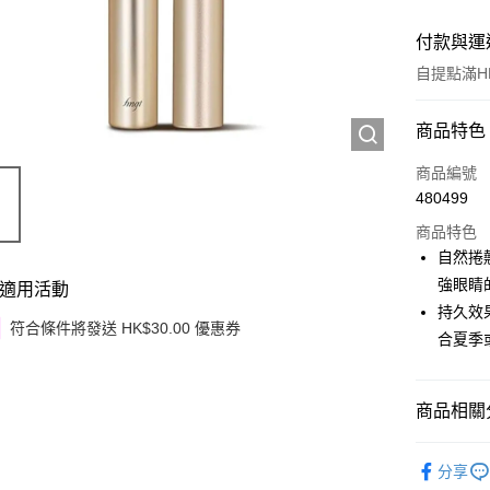
付款與運
自提點滿HK
付款方式
商品特色
信用卡
商品編號
480499
Apple Pay
商品特色
Google Pa
自然捲
強眼睛
適用活動
AlipayHK
持久效
符合條件將發送 HK$30.00 優惠券
PayMe
合夏季
WeChat P
商品相關分
其他轉帳
相關說明
潮流彩妝
銀行匯款 
分享
至eshop@
韓國直送