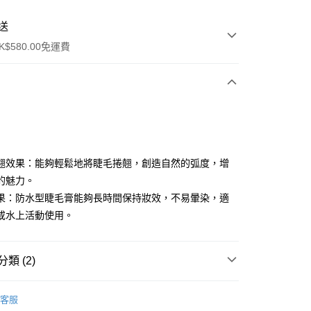
送
$580.00免運費
y
翹效果：能夠輕鬆地將睫毛捲翹，創造自然的弧度，增
的魅力。
果：防水型睫毛膏能夠長時間保持妝效，不易暈染，適
或水上活動使用。
ay
類 (2)
方式
眼部彩妝
睫毛液
請將存款存到以下銀行帳戶，並於存款單據寫上訂單編號後電郵
客服
colourmix-cosmetics.com** **我們不會處理沒有提供存款單據