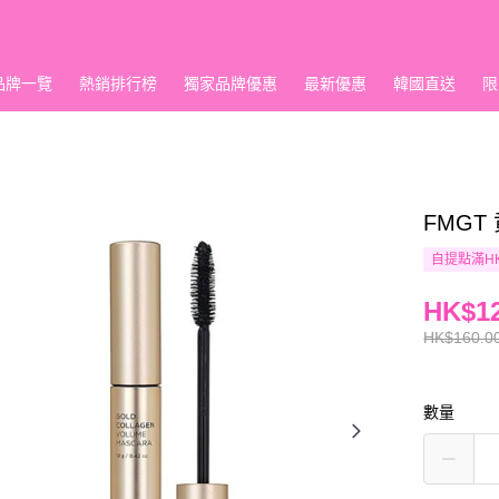
品牌一覽
熱銷排行榜
獨家品牌優惠
最新優惠
韓國直送
限
FMG
自提點滿HK
HK$12
HK$160.0
數量