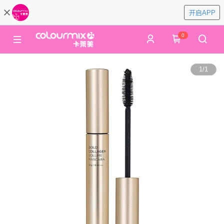
开启APP
0
1
/
1