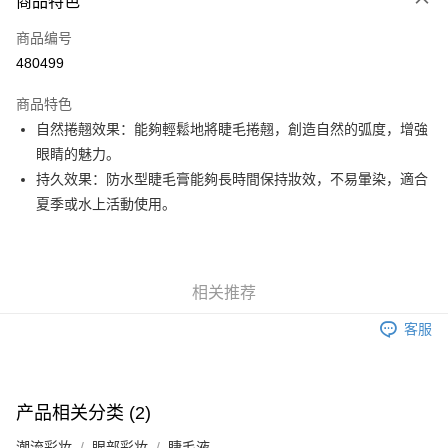
商品特色
信用卡
商品编号
Apple Pay
480499
Google Pay
商品特色
AlipayHK
自然捲翹效果：能夠輕鬆地將睫毛捲翹，創造自然的弧度，增強
眼睛的魅力。
PayMe
持久效果：防水型睫毛膏能夠長時間保持妝效，不易暈染，適合
WeChat Pay
夏季或水上活動使用。
其他转移资金的方式
相关说明
銀行匯款 請將存款存到以下銀行帳戶，並於存款單據寫上訂單編號後電郵至
相关推荐
eshop@colourmix-cosmetics.com** **我們不會處理沒有提供存款單據的訂
运送方式
單。 如果訂購後七個工作天內我們未能收到有關存款，有關訂單將被取消。
客服
付款後順豐自助櫃取貨
每笔HK$30.00，满HK$580.00(含以上)免运费
付款後順豐站及營業點取貨
产品相关分类 (2)
每笔HK$30.00，满HK$580.00(含以上)免运费
潮流彩妆
眼部彩妆
睫毛液