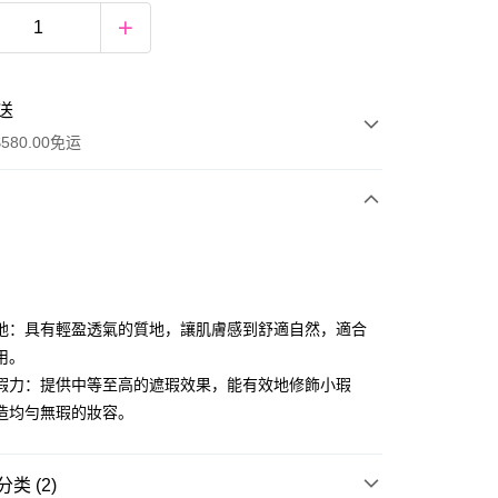
送
580.00免运
y
地：具有輕盈透氣的質地，讓肌膚感到舒適自然，適合
用。
瑕力：提供中等至高的遮瑕效果，能有效地修飾小瑕
造均勻無瑕的妝容。
ay
类 (2)
资金的方式