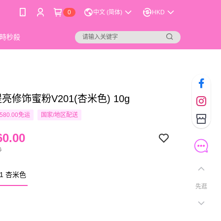
0
中文 (简体)
HKD
時秒殺
 提亮修饰蜜粉V201(杏米色) 10g
580.00免运
国家/地区配送
0.00
0
1 杏米色
先逛