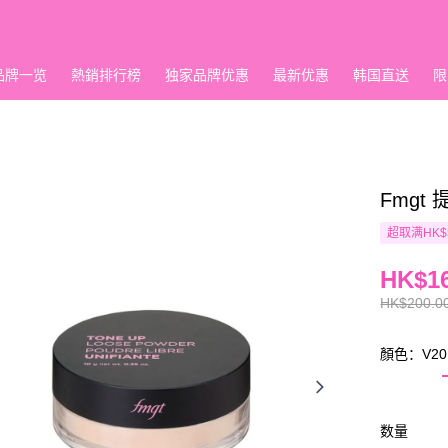
品牌一览
熱銷排行榜
独家品牌优惠
最新优惠
韩国直送
限
Fmgt
超取满HK$
HK$16
HK$200.0
顏色：V20
数量