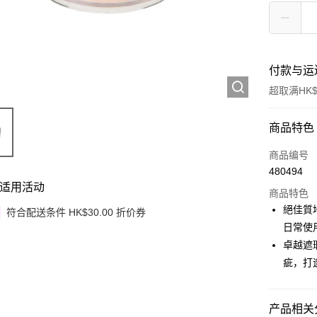
付款与运
超取满HK$
付款方式
商品特色
信用卡
商品编号
480494
Apple Pay
适用活动
商品特色
Google Pa
絕佳質
符合配送条件 HK$30.00 折价券
日常使
AlipayHK
卓越遮
PayMe
疵，打
WeChat P
产品相关分
其他转移