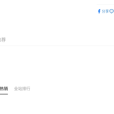
相关说明
潮流彩妆
銀行匯款 
分享
至eshop@
韩国直送
的訂單。 
运送方式
取消。
付款後順
每笔HK$3
推荐
付款後順
每笔HK$3
本地配送
每笔HK$3
门市自取
免运费
热销
全站排行
其他地区