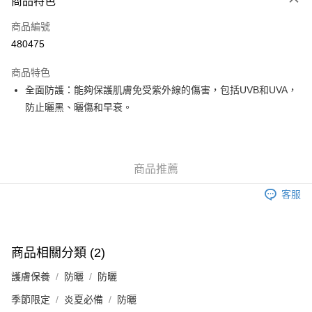
商品特色
信用卡
商品編號
Apple Pay
480475
Google Pay
商品特色
AlipayHK
全面防護：能夠保護肌膚免受紫外線的傷害，包括UVB和UVA，
防止曬黑、曬傷和早衰。
PayMe
WeChat Pay
其他轉帳方式
商品推薦
相關說明
客服
銀行匯款 請將存款存到以下銀行帳戶，並於存款單據寫上訂單編號後電郵至
eshop@colourmix-cosmetics.com** **我們不會處理沒有提供存款單據的訂
送貨方式
單。 如果訂購後七個工作天內我們未能收到有關存款，有關訂單將被取消。
付款後順豐自助櫃取貨
商品相關分類 (2)
每筆HK$30.00，滿HK$580.00或以上免運費
護膚保養
防曬
防曬
付款後順豐站及營業點取貨
季節限定
炎夏必備
防曬
每筆HK$30.00，滿HK$580.00或以上免運費