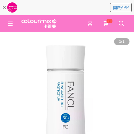
開啟APP
0
1
/
1