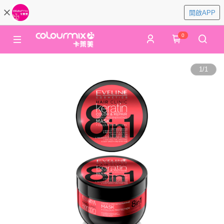
開啟APP
0
1
/
1