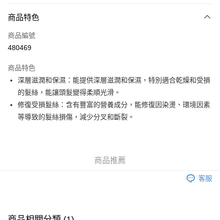
付款方式
商品特色
信用卡
商品編號
Apple Pay
480469
Google Pay
商品特色
AlipayHK
深層滋潤和保濕：能提供深層滋潤和保濕，特別適合乾燥和受損
的髮絲，能讓頭髮變得柔順光滑。
PayMe
修復受損髮絲：含有豐富的營養成分，能修復因染燙、環境因素
WeChat Pay
等導致的髮絲損傷，減少分叉和斷裂。
其他轉帳方式
相關說明
銀行匯款 請將存款存到以下銀行帳戶，並於存款單據寫上訂單編號後電郵至
商品推薦
eshop@colourmix-cosmetics.com** **我們不會處理沒有提供存款單據的訂
送貨方式
單。 如果訂購後七個工作天內我們未能收到有關存款，有關訂單將被取消。
客服
付款後順豐自助櫃取貨
每筆HK$30.00，滿HK$580.00或以上免運費
付款後順豐站及營業點取貨
商品相關分類 (1)