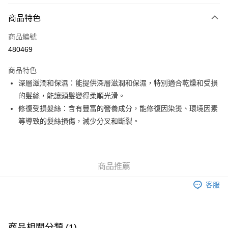
付款方式
商品特色
信用卡
商品編號
Apple Pay
480469
Google Pay
商品特色
AlipayHK
深層滋潤和保濕：能提供深層滋潤和保濕，特別適合乾燥和受損
的髮絲，能讓頭髮變得柔順光滑。
PayMe
修復受損髮絲：含有豐富的營養成分，能修復因染燙、環境因素
WeChat Pay
等導致的髮絲損傷，減少分叉和斷裂。
其他轉帳方式
相關說明
銀行匯款 請將存款存到以下銀行帳戶，並於存款單據寫上訂單編號後電郵至
商品推薦
eshop@colourmix-cosmetics.com** **我們不會處理沒有提供存款單據的訂
送貨方式
單。 如果訂購後七個工作天內我們未能收到有關存款，有關訂單將被取消。
客服
付款後順豐自助櫃取貨
每筆HK$30.00，滿HK$580.00或以上免運費
付款後順豐站及營業點取貨
商品相關分類 (1)