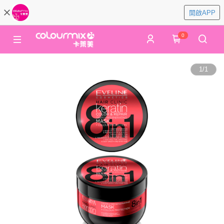
開啟APP
0
1
/
1