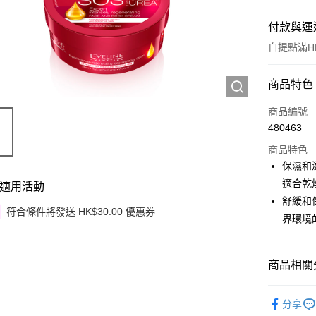
付款與運
自提點滿HK
付款方式
商品特色
信用卡
商品編號
480463
Apple Pay
商品特色
Google Pa
保濕和
適合乾
適用活動
AlipayHK
舒緩和
符合條件將發送 HK$30.00 優惠券
PayMe
界環境
WeChat P
商品相關分
其他轉帳
相關說明
身體護理
銀行匯款 
分享
至eshop@
季節限定