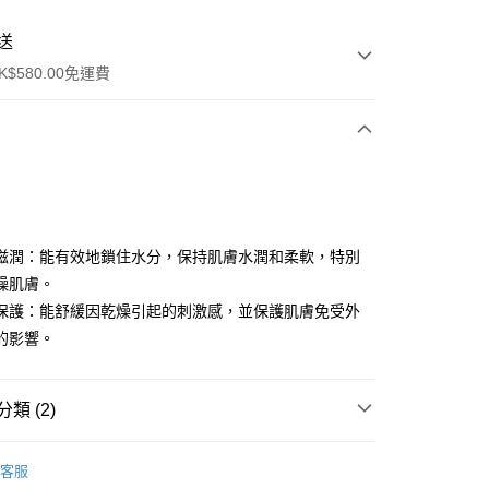
送
$580.00免運費
y
滋潤：能有效地鎖住水分，保持肌膚水潤和柔軟，特別
燥肌膚。
保護：能舒緩因乾燥引起的刺激感，並保護肌膚免受外
的影響。
ay
類 (2)
方式
身體護理
身體潤膚乳
請將存款存到以下銀行帳戶，並於存款單據寫上訂單編號後電郵
客服
colourmix-cosmetics.com** **我們不會處理沒有提供存款單據
暖冬精選
身體潤膚乳