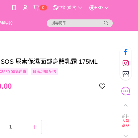
0
中文 (香港)
HKD
時秒殺
ine SOS 尿素保濕面部身體乳霜 175ML
$580.00免運費
國家/地區配送
.00
前往
人氣
商品