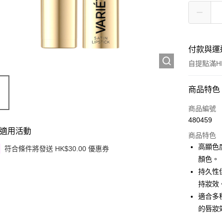
付款與運
自提點滿HK
付款方式
商品特色
信用卡
商品編號
480459
Apple Pay
適用活動
商品特色
Google Pa
高顯色
符合條件將發送 HK$30.00 優惠券
顏色。
AlipayHK
持久性
PayMe
持妝效
適合多
WeChat P
的唇妝
其他轉帳