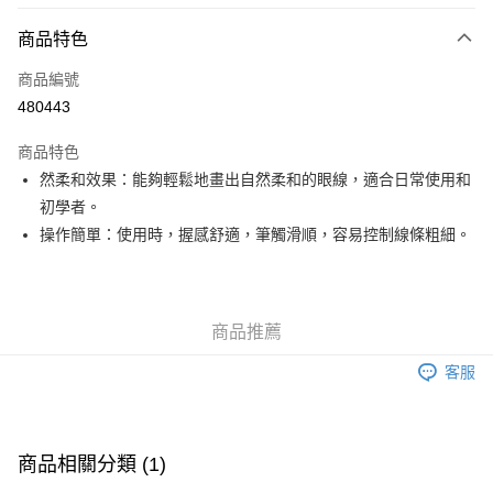
付款方式
商品特色
信用卡
商品編號
Apple Pay
480443
Google Pay
商品特色
AlipayHK
然柔和效果：能夠輕鬆地畫出自然柔和的眼線，適合日常使用和
初學者。
PayMe
操作簡單：使用時，握感舒適，筆觸滑順，容易控制線條粗細。
WeChat Pay
其他轉帳方式
相關說明
商品推薦
銀行匯款 請將存款存到以下銀行帳戶，並於存款單據寫上訂單編號後電郵至
eshop@colourmix-cosmetics.com** **我們不會處理沒有提供存款單據的訂
客服
送貨方式
單。 如果訂購後七個工作天內我們未能收到有關存款，有關訂單將被取消。
付款後順豐自助櫃取貨
每筆HK$30.00，滿HK$580.00或以上免運費
商品相關分類 (1)
付款後順豐站及營業點取貨