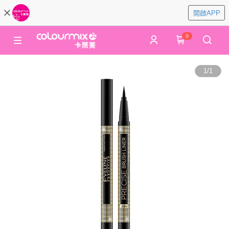
開啟APP
0
1
/
1