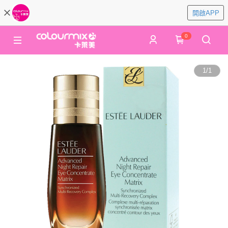
開啟APP
0
1
/
1