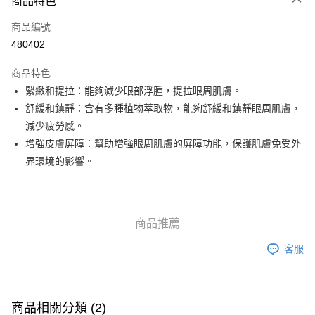
商品特色
信用卡
商品編號
Apple Pay
480402
Google Pay
商品特色
AlipayHK
緊緻和提拉：能夠減少眼部浮腫，提拉眼周肌膚。
舒緩和鎮靜：含有多種植物萃取物，能夠舒緩和鎮靜眼周肌膚，
PayMe
減少疲勞感。
WeChat Pay
增強皮膚屏障：幫助增強眼周肌膚的屏障功能，保護肌膚免受外
界環境的影響。
其他轉帳方式
相關說明
銀行匯款 請將存款存到以下銀行帳戶，並於存款單據寫上訂單編號後電郵至
eshop@colourmix-cosmetics.com** **我們不會處理沒有提供存款單據的訂
送貨方式
商品推薦
單。 如果訂購後七個工作天內我們未能收到有關存款，有關訂單將被取消。
付款後順豐自助櫃取貨
客服
每筆HK$30.00，滿HK$580.00或以上免運費
付款後順豐站及營業點取貨
每筆HK$30.00，滿HK$580.00或以上免運費
商品相關分類 (2)