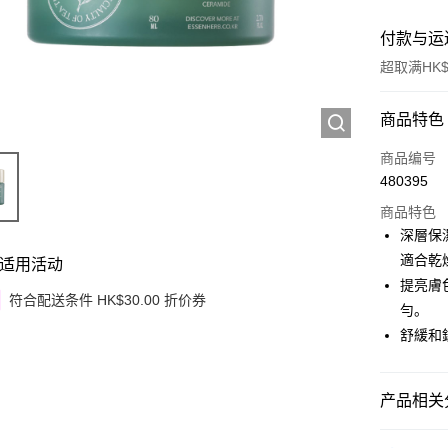
付款与运
超取满HK$
付款方式
商品特色
信用卡
商品编号
480395
Apple Pay
商品特色
Google Pa
深層保
適合乾
适用活动
AlipayHK
提亮膚
符合配送条件 HK$30.00 折价券
PayMe
勻。
舒緩和
WeChat P
其他转移
产品相关分
相关说明
銀行匯款 
护肤保养
至eshop@