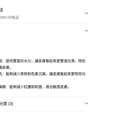
送
580.00免运
y
濕：提供豐富的水分，讓皮膚看起來更豐滿光滑，特別
燥皮膚。
色：能夠減少黑斑和色素沉澱，讓皮膚看起來更明亮均
鎮靜：能夠減少紅腫和刺激，適合敏感皮膚。
ay
资金的方式
类 (3)
請將存款存到以下銀行帳戶，並於存款單據寫上訂單編號後電郵
colourmix-cosmetics.com** **我們不會處理沒有提供存款單據
面霜
面霜