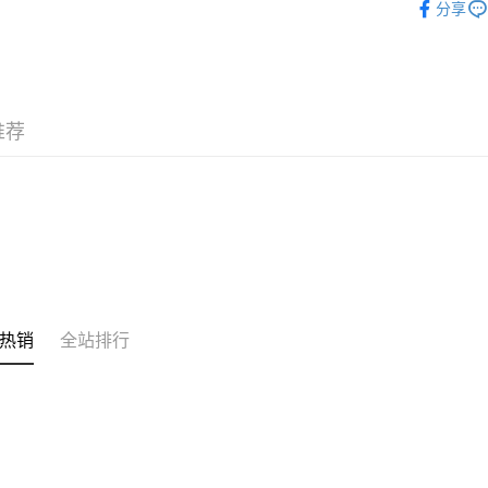
分享
的訂單。 
运送方式
护肤保养
取消。
付款後順
韩国直送
每笔HK$3
付款後順
推荐
每笔HK$3
本地配送
每笔HK$3
门市自取
免运费
其他地区
热销
全站排行