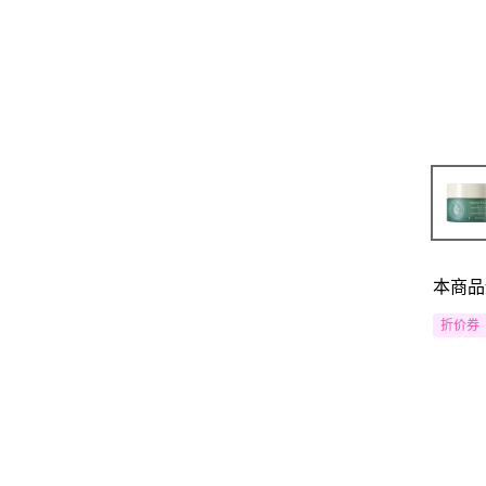
本商品
折价券