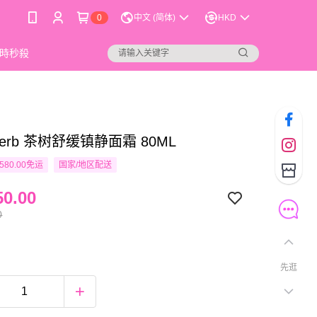
0
中文 (简体)
HKD
時秒殺
nherb 茶树舒缓镇静面霜 80ML
580.00免运
国家/地区配送
0.00
0
先逛