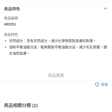
付款方式
商品特色
信用卡
商品編號
Apple Pay
480391
Google Pay
商品特色
AlipayHK
天然成分：含有天然成分，減少化學物質對皮膚的刺激。
油和平衡油脂分泌：能夠幫助平衡油脂分泌，減少毛孔阻塞，適
PayMe
合油性肌膚。
WeChat Pay
其他轉帳方式
相關說明
商品推薦
銀行匯款 請將存款存到以下銀行帳戶，並於存款單據寫上訂單編號後電郵至
eshop@colourmix-cosmetics.com** **我們不會處理沒有提供存款單據的訂
客服
送貨方式
單。 如果訂購後七個工作天內我們未能收到有關存款，有關訂單將被取消。
付款後順豐自助櫃取貨
每筆HK$30.00，滿HK$580.00或以上免運費
商品相關分類 (2)
付款後順豐站及營業點取貨