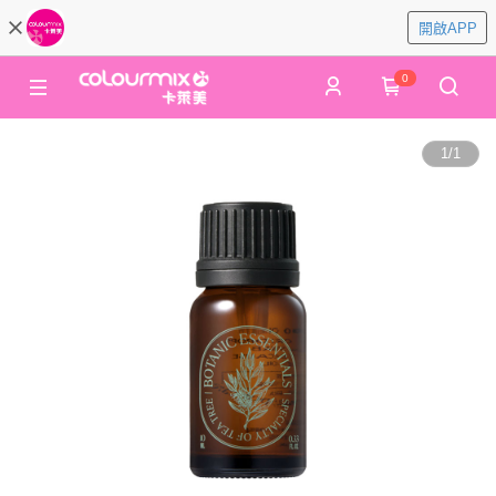
開啟APP
0
1
/
1