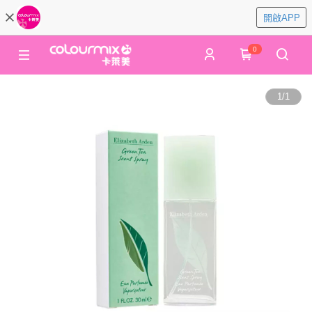
開啟APP
0
1
/
1