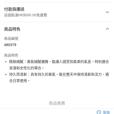
付款與運送
自提點滿HK$580.00免運費
付款方式
商品特色
信用卡
商品編號
Apple Pay
480379
Google Pay
商品特色
AlipayHK
精致細膩：香氣細膩優雅，能讓人感受到柔美的氣息，特別適合
浪漫和女性化的場合。
PayMe
持久而清新：具有持久的香氣，能在整天中保持清新和活力，適
WeChat Pay
合日常使用。
其他轉帳方式
相關說明
銀行匯款 請將存款存到以下銀行帳戶，並於存款單據寫上訂單編號後電郵至
商品推薦
eshop@colourmix-cosmetics.com** **我們不會處理沒有提供存款單據的訂
送貨方式
單。 如果訂購後七個工作天內我們未能收到有關存款，有關訂單將被取消。
客服