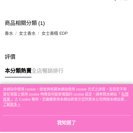
付款後順豐自助櫃取貨
每筆HK$30.00，滿HK$580.00或以上免運費
付款後順豐站及營業點取貨
商品相關分類 (1)
每筆HK$30.00，滿HK$580.00或以上免運費
香水
女士香水
女士香精 EDP
本地配送
每筆HK$30.00，滿HK$580.00或以上免運費
評價
門市自取
免運費
本分類熱賣
全店暢銷排行
本網站中使用 cookie，欲查詢有關本網站使用 cookie 方式之詳情，及若您不希
熱門標籤
望在電腦上使用 cookie 時應如何變更電腦的 cookie 設定，請參閱本網站「
私隱
政策
」之 Cookie 聲明。您繼續使用本網站即表示您同意本公司得按本網站使用
條款之 Cookie 聲明使用 cookie。
了解更多 >
熱銷排行
最新商品
人氣推薦
我知道了