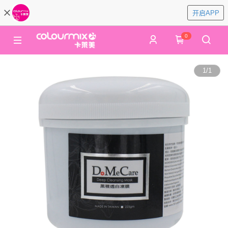
开启APP
0
1
/
1