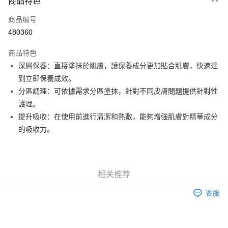
商品特色
信用卡
商品编号
Apple Pay
480360
Google Pay
商品特色
AlipayHK
深層保養：直接塗抹於肌膚，讓保養成分更加貼合肌膚，快速達
到立即保養成效。
PayMe
分區調理：可依據需求分區塗抹，針對不同皮膚問題提供針對性
WeChat Pay
護理。
提升吸收：在使用前進行清潔和熱敷，能夠增強肌膚對精華成分
其他转移资金的方式
的吸收力。
相关说明
銀行匯款 請將存款存到以下銀行帳戶，並於存款單據寫上訂單編號後電郵至
eshop@colourmix-cosmetics.com** **我們不會處理沒有提供存款單據的訂
运送方式
單。 如果訂購後七個工作天內我們未能收到有關存款，有關訂單將被取消。
付款後順豐自助櫃取貨
相关推荐
每笔HK$30.00，满HK$580.00(含以上)免运费
客服
付款後順豐站及營業點取貨
每笔HK$30.00，满HK$580.00(含以上)免运费