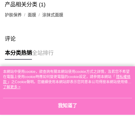
产品相关分类 (1)
本地配送
每笔HK$30.00，满HK$580.00(含以上)免运费
护肤保养
面膜
涂抹式面膜
门市自取
免运费
评论
其他地区配送
查看运费
本分类热销
全站排行
本網站中使用cookie，欲查詢有關本網站使用cookie方式之詳情，及若您不希望
热门标签
在電腦上使用cookie時應如何變更電腦的cookie設定，請參閱本網站「
隱私權條
款
」之Cookie聲明。您繼續使用本網站即表示您同意本公司得按本網站使用條款
之Cookie聲明使用cookie。
了解更多 >
热销排行
最新商品
人气推荐
我知道了