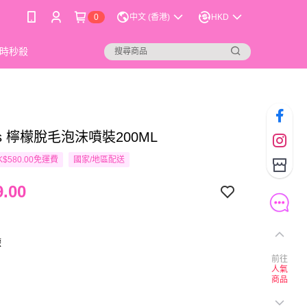
0
中文 (香港)
HKD
時秒殺
les 檸檬脫毛泡沫噴裝200ML
$580.00免運費
國家/地區配送
.00
檬
前往
人氣
商品