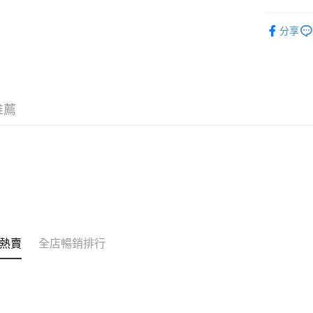
相關說明
身體護理
銀行匯款 
分享
至eshop@
季節限定
的訂單。 
送貨方式
取消。
付款後順
每筆HK$3
推薦
付款後順
每筆HK$3
本地配送
每筆HK$3
門市自取
免運費
熱賣
全店暢銷排行
其他地區