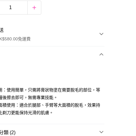
送
$580.00免運費
y
用：使用簡單，只需將膏狀物塗在需要脫毛的部位，等
鐘後擦去即可，無需專業技能。
面積使用：適合於腿部、手臂等大面積的脫毛，效果持
比剃刀更能保持光滑的肌膚。
ay
類 (2)
方式