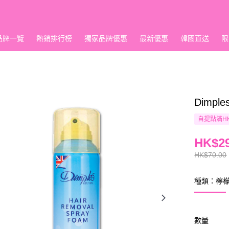
品牌一覽
熱銷排行榜
獨家品牌優惠
最新優惠
韓國直送
限
Dimp
自提點滿HK
HK$29
HK$70.00
種類：檸
數量