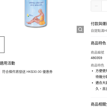
付款與運
自提點滿HK
付款方式
商品特色
信用卡
商品編號
480359
Apple Pay
適用活動
商品特色
Google Pa
方便使
符合條件將發送 HK$30.00 優惠券
待幾分
AlipayHK
適合大
PayMe
久，且
WeChat P
商品相關分
其他轉帳