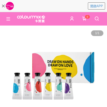
開啟APP
0
1
/
1