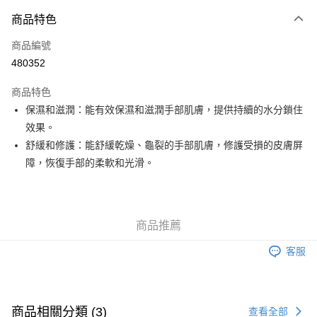
付款方式
商品特色
信用卡
商品編號
Apple Pay
480352
Google Pay
商品特色
AlipayHK
保濕和滋潤：能有效保濕和滋潤手部肌膚，提供持續的水分鎖住
效果。
PayMe
舒緩和修護：能舒緩乾燥、龜裂的手部肌膚，修護受損的皮膚屏
WeChat Pay
障，恢復手部的柔軟和光滑。
其他轉帳方式
相關說明
銀行匯款 請將存款存到以下銀行帳戶，並於存款單據寫上訂單編號後電郵至
商品推薦
eshop@colourmix-cosmetics.com** **我們不會處理沒有提供存款單據的訂
送貨方式
單。 如果訂購後七個工作天內我們未能收到有關存款，有關訂單將被取消。
客服
付款後順豐自助櫃取貨
每筆HK$30.00，滿HK$580.00或以上免運費
付款後順豐站及營業點取貨
商品相關分類 (3)
查看全部