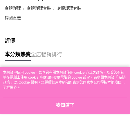
每筆HK$30.00，滿HK$580.00或以上免運費
身體護理
身體護理套裝
身體護理套裝
本地配送
韓國直送
每筆HK$30.00，滿HK$580.00或以上免運費
門市自取
免運費
評價
其他地區配送
運費表
本分類熱賣
全店暢銷排行
本網站中使用 cookie，欲查詢有關本網站使用 cookie 方式之詳情，及若您不希
熱門標籤
望在電腦上使用 cookie 時應如何變更電腦的 cookie 設定，請參閱本網站「
私隱
政策
」之 Cookie 聲明。您繼續使用本網站即表示您同意本公司得按本網站使用
條款之 Cookie 聲明使用 cookie。
了解更多 >
熱銷排行
最新商品
人氣推薦
我知道了