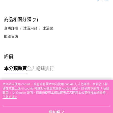
付款後順豐自助櫃取貨
每筆HK$30.00，滿HK$580.00或以上免運費
付款後順豐站及營業點取貨
商品相關分類 (2)
每筆HK$30.00，滿HK$580.00或以上免運費
身體護理
沐浴用品
沐浴露
本地配送
韓國直送
每筆HK$30.00，滿HK$580.00或以上免運費
門市自取
評價
免運費
其他地區配送
運費表
本分類熱賣
全店暢銷排行
本網站中使用 cookie，欲查詢有關本網站使用 cookie 方式之詳情，及若您不希
熱門標籤
望在電腦上使用 cookie 時應如何變更電腦的 cookie 設定，請參閱本網站「
私隱
政策
」之 Cookie 聲明。您繼續使用本網站即表示您同意本公司得按本網站使用
條款之 Cookie 聲明使用 cookie。
了解更多 >
熱銷排行
最新商品
人氣推薦
我知道了