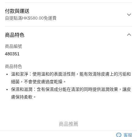
付款與運送
自提點滿HK$580.00免運費
付款方式
商品特色
信用卡
商品編號
Apple Pay
480351
Google Pay
商品特色
AlipayHK
溫和潔淨：使用溫和的表面活性劑，能有效清除皮膚上的污垢和
細菌，不會使皮膚過度乾燥。
PayMe
保濕和滋潤：含有保濕成分能在清潔的同時提供滋潤效果，讓皮
WeChat Pay
膚保持柔軟。
其他轉帳方式
相關說明
銀行匯款 請將存款存到以下銀行帳戶，並於存款單據寫上訂單編號後電郵至
商品推薦
eshop@colourmix-cosmetics.com** **我們不會處理沒有提供存款單據的訂
送貨方式
單。 如果訂購後七個工作天內我們未能收到有關存款，有關訂單將被取消。
客服