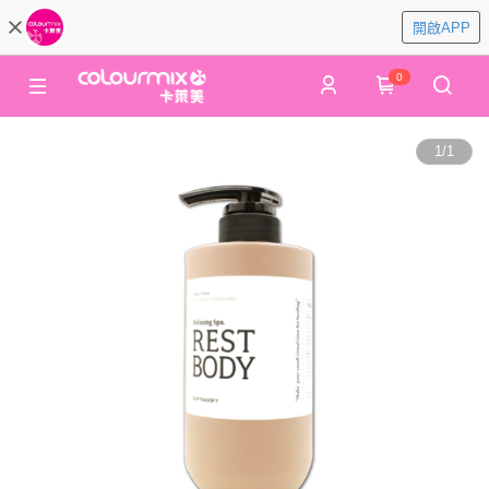
開啟APP
0
1
/
1