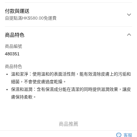
付款與運送
自提點滿HK$580.00免運費
付款方式
商品特色
信用卡
商品編號
Apple Pay
480351
Google Pay
商品特色
AlipayHK
溫和潔淨：使用溫和的表面活性劑，能有效清除皮膚上的污垢和
細菌，不會使皮膚過度乾燥。
PayMe
保濕和滋潤：含有保濕成分能在清潔的同時提供滋潤效果，讓皮
WeChat Pay
膚保持柔軟。
其他轉帳方式
相關說明
銀行匯款 請將存款存到以下銀行帳戶，並於存款單據寫上訂單編號後電郵至
商品推薦
eshop@colourmix-cosmetics.com** **我們不會處理沒有提供存款單據的訂
送貨方式
單。 如果訂購後七個工作天內我們未能收到有關存款，有關訂單將被取消。
客服