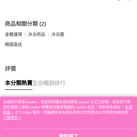
付款後順豐自助櫃取貨
每筆HK$30.00，滿HK$580.00或以上免運費
付款後順豐站及營業點取貨
商品相關分類 (2)
每筆HK$30.00，滿HK$580.00或以上免運費
身體護理
沐浴用品
沐浴露
本地配送
韓國直送
每筆HK$30.00，滿HK$580.00或以上免運費
門市自取
評價
免運費
其他地區配送
運費表
本分類熱賣
全店暢銷排行
本網站中使用 cookie，欲查詢有關本網站使用 cookie 方式之詳情，及若您不希
熱門標籤
望在電腦上使用 cookie 時應如何變更電腦的 cookie 設定，請參閱本網站「
私隱
政策
」之 Cookie 聲明。您繼續使用本網站即表示您同意本公司得按本網站使用
條款之 Cookie 聲明使用 cookie。
了解更多 >
熱銷排行
最新商品
人氣推薦
我知道了