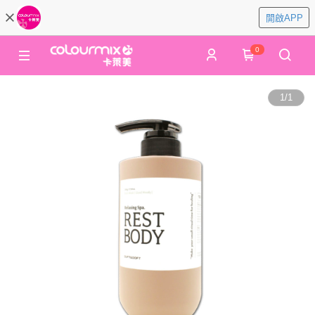
開啟APP
0
1
/
1