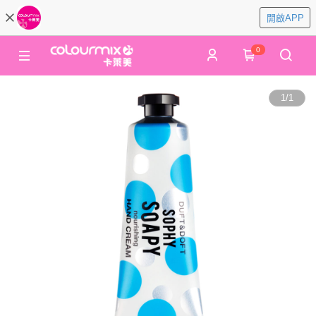
開啟APP
0
1
/
1