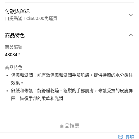
付款與運送
自提點滿HK$580.00免運費
付款方式
商品特色
信用卡
商品編號
Apple Pay
480342
Google Pay
商品特色
AlipayHK
保濕和滋潤：能有效保濕和滋潤手部肌膚，提供持續的水分鎖住
效果。
PayMe
舒緩和修護：能舒緩乾燥、龜裂的手部肌膚，修護受損的皮膚屏
WeChat Pay
障，恢復手部的柔軟和光滑。
其他轉帳方式
相關說明
銀行匯款 請將存款存到以下銀行帳戶，並於存款單據寫上訂單編號後電郵至
商品推薦
eshop@colourmix-cosmetics.com** **我們不會處理沒有提供存款單據的訂
送貨方式
單。 如果訂購後七個工作天內我們未能收到有關存款，有關訂單將被取消。
客服