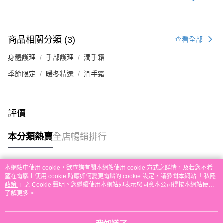
付款後順豐自助櫃取貨
每筆HK$30.00，滿HK$580.00或以上免運費
付款後順豐站及營業點取貨
商品相關分類 (3)
查看全部
每筆HK$30.00，滿HK$580.00或以上免運費
身體護理
手部護理
潤手霜
本地配送
季節限定
暖冬精選
潤手霜
每筆HK$30.00，滿HK$580.00或以上免運費
門市自取
免運費
評價
其他地區配送
運費表
本分類熱賣
全店暢銷排行
本網站中使用 cookie，欲查詢有關本網站使用 cookie 方式之詳情，及若您不希
熱門標籤
望在電腦上使用 cookie 時應如何變更電腦的 cookie 設定，請參閱本網站「
私隱
政策
」之 Cookie 聲明。您繼續使用本網站即表示您同意本公司得按本網站使用
條款之 Cookie 聲明使用 cookie。
了解更多 >
熱銷排行
最新商品
人氣推薦