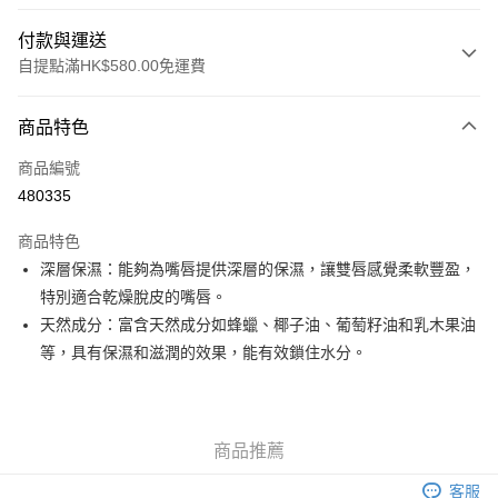
付款與運送
自提點滿HK$580.00免運費
付款方式
商品特色
信用卡
商品編號
Apple Pay
480335
Google Pay
商品特色
AlipayHK
深層保濕：能夠為嘴唇提供深層的保濕，讓雙唇感覺柔軟豐盈，
特別適合乾燥脫皮的嘴唇。
PayMe
天然成分：富含天然成分如蜂蠟、椰子油、葡萄籽油和乳木果油
WeChat Pay
等，具有保濕和滋潤的效果，能有效鎖住水分。
其他轉帳方式
相關說明
銀行匯款 請將存款存到以下銀行帳戶，並於存款單據寫上訂單編號後電郵至
商品推薦
eshop@colourmix-cosmetics.com** **我們不會處理沒有提供存款單據的訂
送貨方式
單。 如果訂購後七個工作天內我們未能收到有關存款，有關訂單將被取消。
客服