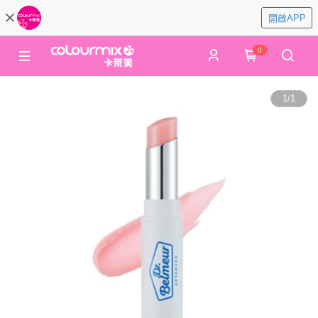
開啟APP
0
1
/
1