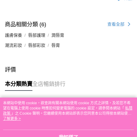
付款後順豐自助櫃取貨
每筆HK$30.00，滿HK$580.00或以上免運費
付款後順豐站及營業點取貨
商品相關分類 (6)
查看全部
每筆HK$30.00，滿HK$580.00或以上免運費
護膚保養
唇部護理
潤唇膏
本地配送
潮流彩妝
唇部彩妝
唇膏
每筆HK$30.00，滿HK$580.00或以上免運費
門市自取
免運費
評價
其他地區配送
運費表
本分類熱賣
全店暢銷排行
本網站中使用 cookie，欲查詢有關本網站使用 cookie 方式之詳情，及若您不希
熱門標籤
望在電腦上使用 cookie 時應如何變更電腦的 cookie 設定，請參閱本網站「
私隱
政策
」之 Cookie 聲明。您繼續使用本網站即表示您同意本公司得按本網站使用
條款之 Cookie 聲明使用 cookie。
了解更多 >
熱銷排行
最新商品
人氣推薦