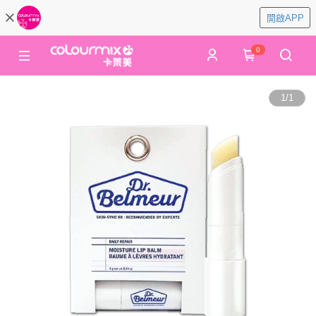
開啟APP
0
1
/
1