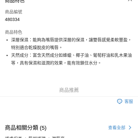
商品特色
信用卡
商品編號
Apple Pay
480334
Google Pay
商品特色
AlipayHK
深層保濕：能夠為嘴唇提供深層的保濕，讓雙唇感覺柔軟豐盈，
特別適合乾燥脫皮的嘴唇。
PayMe
天然成分：富含天然成分如蜂蠟、椰子油、葡萄籽油和乳木果油
WeChat Pay
等，具有保濕和滋潤的效果，能有效鎖住水分。
其他轉帳方式
相關說明
銀行匯款 請將存款存到以下銀行帳戶，並於存款單據寫上訂單編號後電郵至
商品推薦
eshop@colourmix-cosmetics.com** **我們不會處理沒有提供存款單據的訂
送貨方式
單。 如果訂購後七個工作天內我們未能收到有關存款，有關訂單將被取消。
客服
付款後順豐自助櫃取貨
每筆HK$30.00，滿HK$580.00或以上免運費
付款後順豐站及營業點取貨
商品相關分類 (5)
查看全部
每筆HK$30.00，滿HK$580.00或以上免運費