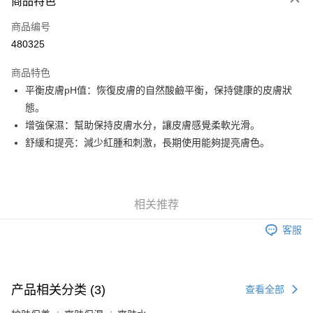
商品特色
信用卡
商品编号
Apple Pay
480325
Google Pay
商品特色
AlipayHK
平衡皮膚pH值：恢復皮膚的自然酸鹼平衡，保持健康的皮膚狀
態。
PayMe
增強保濕：幫助保持皮膚水分，讓皮膚感覺柔軟光滑。
WeChat Pay
舒緩和提亮：減少紅腫和刺激，長期使用能夠提亮膚色。
其他转移资金的方式
相关说明
銀行匯款 請將存款存到以下銀行帳戶，並於存款單據寫上訂單編號後電郵至
相关推荐
eshop@colourmix-cosmetics.com** **我們不會處理沒有提供存款單據的訂
运送方式
單。 如果訂購後七個工作天內我們未能收到有關存款，有關訂單將被取消。
客服
付款後順豐自助櫃取貨
每笔HK$30.00，满HK$580.00(含以上)免运费
付款後順豐站及營業點取貨
产品相关分类 (3)
查看全部
每笔HK$30.00，满HK$580.00(含以上)免运费