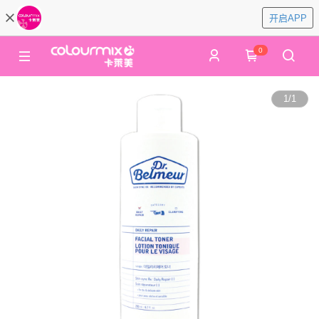
开启APP
0
1
/
1