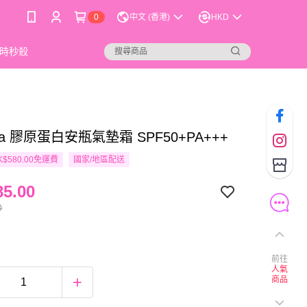
0
中文 (香港)
HKD
時秒殺
ana 膠原蛋白安瓶氣墊霜 SPF50+PA+++
$580.00免運費
國家/地區配送
5.00
0
前往
人氣
商品