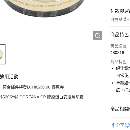
付款與運
自提點滿HK
付款方式
商品特色
信用卡
商品編號
480316
Apple Pay
商品特色
Google Pa
絕佳質
日常使
適用活動
AlipayHK
卓越遮
符合條件將發送 HK$30.00 優惠券
PayMe
疵，打
[$520/2件] COREANA CP 膠原蛋白安瓶氣墊霜
WeChat P
SPF50+PA+++ 15G
商品相關分
其他轉帳
相關說明
潮流彩妝
銀行匯款 
分享
至eshop@
韓國直送