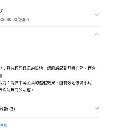
送
$580.00免運費
y
地：具有輕盈透氣的質地，讓肌膚感到舒適自然，適合
用。
瑕力：提供中等至高的遮瑕效果，能有效地修飾小瑕
造均勻無瑕的妝容。
ay
類 (3)
方式
面部彩妝
粉底液/氣墊/粉餅
請將存款存到以下銀行帳戶，並於存款單據寫上訂單編號後電郵
客服
colourmix-cosmetics.com** **我們不會處理沒有提供存款單據