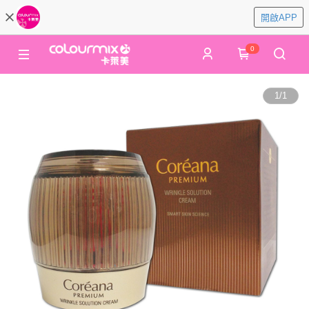
開啟APP
0
1
/
1