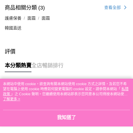
每筆HK$30.00，滿HK$580.00或以上免運費
商品相關分類 (3)
查看全部
本地配送
護膚保養
面霜
面霜
每筆HK$30.00，滿HK$580.00或以上免運費
韓國直送
門市自取
免運費
評價
其他地區配送
運費表
本分類熱賣
全店暢銷排行
本網站中使用 cookie，欲查詢有關本網站使用 cookie 方式之詳情，及若您不希
熱門標籤
望在電腦上使用 cookie 時應如何變更電腦的 cookie 設定，請參閱本網站「
私隱
政策
」之 Cookie 聲明。您繼續使用本網站即表示您同意本公司得按本網站使用
條款之 Cookie 聲明使用 cookie。
了解更多 >
熱銷排行
最新商品
人氣推薦
我知道了